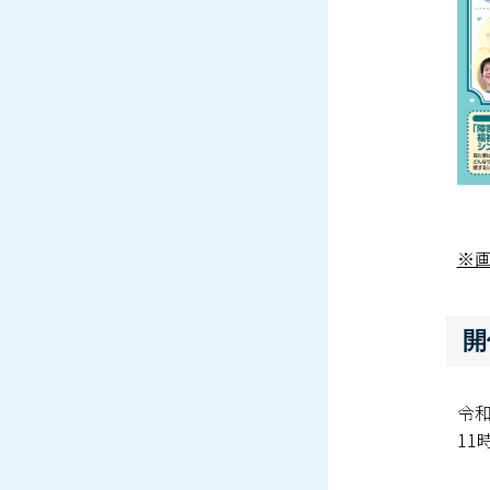
※
開
令和
11