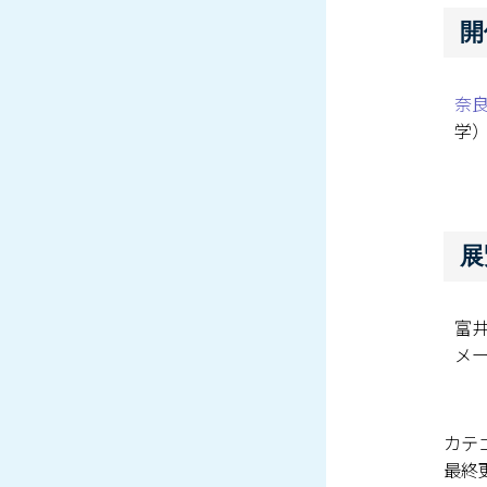
開
奈
学
展
富井
メー
カテゴ
最終更新