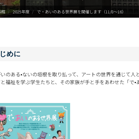
料館
2025年度
で・あいのある世界展を開催します（11/8～16）
じめに
がいのある•ないの垣根を取り払って、アートの世界を通じて人
育と福祉を学ぶ学生たちと、その家族が手と手をあわせた「で•