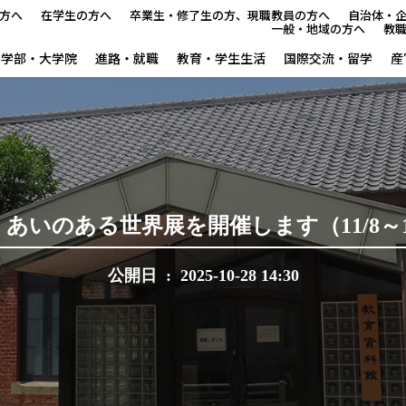
方へ
在学生の方へ
卒業生・修了生の方、現職教員の方へ
自治体・
一般・地域の方へ
教
学部・大学院
進路・就職
教育・学生生活
国際交流・留学
産
教育資料館について
来館案内
常設展「新薬師寺旧境内展」
・あいのある世界展を開催します（11/8～1
企画展・イベント
公開日 : 2025-10-28 14:30
企画展示等募集
データベース