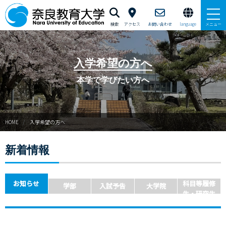
検索
アクセス
お問い合わせ
language
メニュー
本学で学びたい方へ
入学希望の方へ
在学生の方へ
本学で学びたい方へ
卒業生・修了生の方、現職教員の方へ
HOME
入学希望の方へ
自治体・企業の方へ
新着情報
一般・地域の方へ
教職員の方へ
お知らせ
科目等履修
学部
入試予告
大学院
生・研究生
大学紹介
入試情報