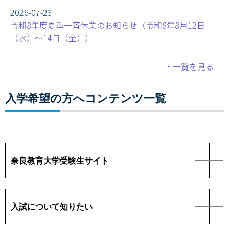
2026-07-23
情報センター
令和8年度夏季一斉休業のお知らせ（令和8年8月12日
（水）～14日（金））
自然環境教育センター
理数教育研究センター
一覧を見る
特別支援教育研究センター
入学希望の方へコンテンツ一覧
Nara ISC/ 国際戦略センター
こどもの学びと育ちセンター(C-CHILD)
保健センター
奈良教育大学受験生サイト
AED設置状況
入試について知りたい
お問い合わせ窓口一覧