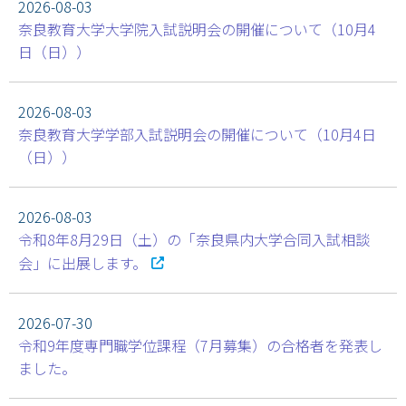
2026-08-03
奈良教育大学大学院入試説明会の開催について（10月4
学部・大学院
日（日））
進路・就職
2026-08-03
教育・学生生活
奈良教育大学学部入試説明会の開催について（10月4日
（日））
国際交流・留学
産官学連携
2026-08-03
令和8年8月29日（土）の「奈良県内大学合同入試相談
奈良国立大学機構
会」に出展します。
図書館
2026-07-30
教育資料館
令和9年度専門職学位課程（7月募集）の合格者を発表し
ました。
ESD・SDGsセンター