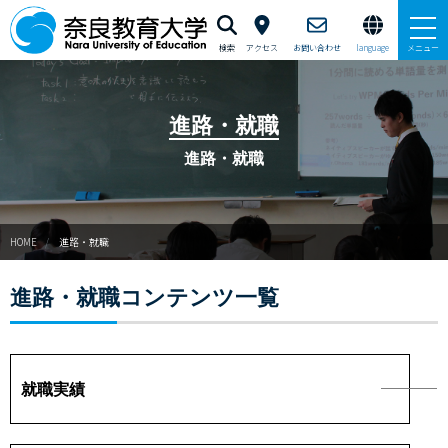
検索
アクセス
お問い合わせ
language
メニュー
本学で学びたい方へ
進路・就職
在学生の方へ
進路・就職
卒業生・修了生の方、現職教員の方へ
HOME
進路・就職
自治体・企業の方へ
進路・就職コンテンツ一覧
一般・地域の方へ
教職員の方へ
就職実績
大学紹介
入試情報