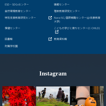
ESD・SDGsセンター
情報センター
情報センター
自然環境教育センター
理数教育研究センター
自然環境教育センター
特別支援教育研究センター
Nara ISC/ 国際戦略センター(@奈良教育
大学)
保健センター
理数教育研究センター
こどもの学びと育ちセンター(C-CHILD)
図書館
教育資料館
特別支援教育研究センター
附属学校園
Nara ISC/ 国際戦略センター
こどもの学びと育ちセンター(C-CHILD)
Instagram
保健センター
AED設置状況
お問い合わせ窓口一覧