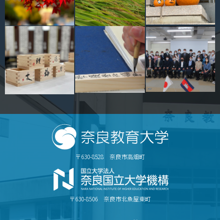
キャンパスマップ
サイトポリシー
サイトマップ
交通アクセス
同窓会
後援会
教員一覧
〒630-8528 奈良市高畑町
附属学校園
〒630-8506 奈良市北魚屋東町