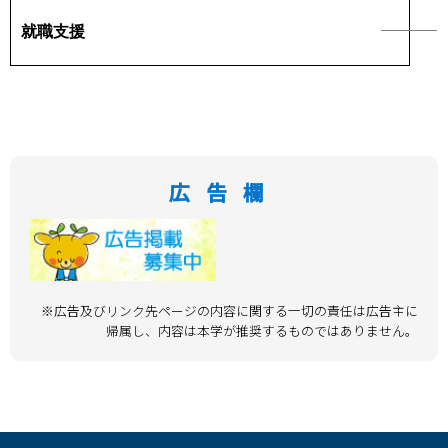
就職支援
学部・大学院
進路・就職
教育・学生生活
国際交流・留学
広告欄
産官学連携
奈良国立大学機構
※広告及びリンク先ページの内容に関する一切の責任は広告主に
図書館
帰属し、内容は本学が推奨するものではありません。
教育資料館
ESD・SDGsセンター