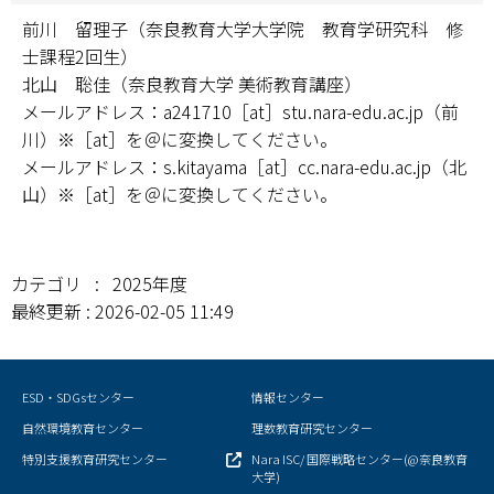
前川 留理子（奈良教育大学大学院 教育学研究科 修
士課程2回生）
北山 聡佳（奈良教育大学 美術教育講座）
メールアドレス：a241710［at］stu.nara-edu.ac.jp（前
川）※［at］を＠に変換してください。
メールアドレス：s.kitayama［at］cc.nara-edu.ac.jp（北
山）※［at］を＠に変換してください。
カテゴリ : 2025年度
最終更新 : 2026-02-05 11:49
ESD・SDGsセンター
情報センター
自然環境教育センター
理数教育研究センター
特別支援教育研究センター
Nara ISC/ 国際戦略センター(@奈良教育
大学)