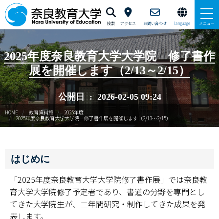
検索
アクセス
お問い合わせ
language
メニュー
教育資料館について
2025年度奈良教育大学大学院 修了書作
展を開催します（2/13～2/15）
来館案内
公開日 : 2026-02-05 09:24
常設展「新薬師寺旧境内展」
HOME
教育資料館
2025年度
2025年度奈良教育大学大学院 修了書作展を開催します（2/13～2/15）
企画展・イベント
企画展示等募集
はじめに
データベース
「2025年度奈良教育大学大学院修了書作展」では奈良教
育大学大学院修了予定者であり、書道の分野を専門とし
てきた大学院生が、二年間研究・制作してきた成果を発
表します。