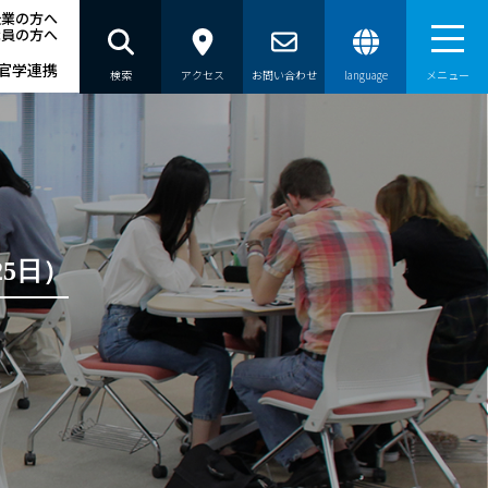
企業の方へ
職員の方へ
官学連携
検索
アクセス
お問い合わせ
language
メニュー
5日）
ー(@奈良教育大学)