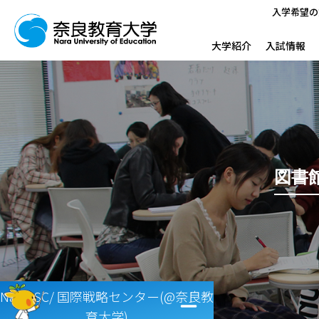
入学希望の
大学紹介
入試情報
図書
Nara ISC/ 国際戦略センター(@奈良教
育大学)