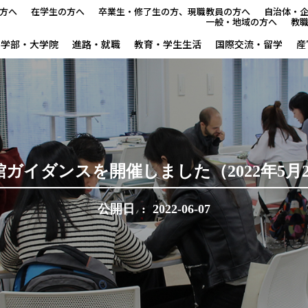
方へ
在学生の方へ
卒業生・修了生の方、現職教員の方へ
自治体・
一般・地域の方へ
教
学部・大学院
進路・就職
教育・学生生活
国際交流・留学
産
留学
奈良教育大学で学ぶ
国際協力・シンポジウム
館ガイダンスを開催しました（2022年5月2
留学生支援サイト
公開日 : 2022-06-07
国際交流データ
活動報告
Nara ISC/ 国際戦略センタ