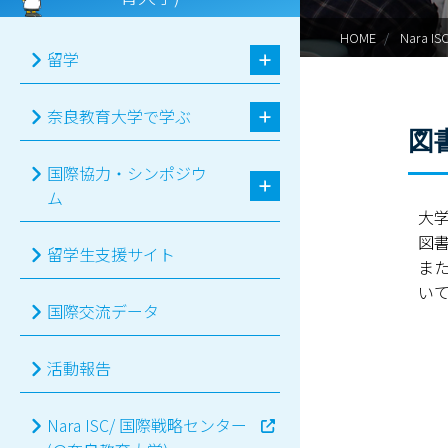
HOME
Nara
留学
奈良教育大学で学ぶ
図
国際協力・シンポジウ
ム
大
図
留学生支援サイト
ま
い
国際交流データ
活動報告
Nara ISC/ 国際戦略センター