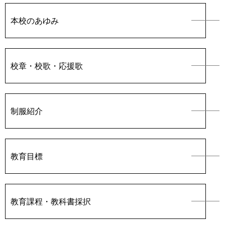
PTA（育桜会）
本校のあゆみ
教育後援会
育桜会
校章・校歌・応援歌
教育後援会
制服紹介
教育目標
教育課程・教科書採択