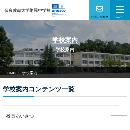
お問い合わせ
メニュー
本校で学びたい方へ
学校案内
学校案内
学校案内
学校生活
HOME
学校案内
特別支援学級
学校案内コンテンツ一覧
教育研究
在校生保護者の皆様へ
校長あいさつ
卒業生の方へ