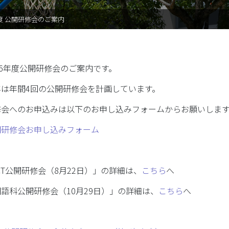
PTA（育桜会）
年度 公開研修会のご案内
教育後援会
育桜会
6
年度公開研修会のご案内です。
教育後援会
年は年間4回の公開研修会を計画しています。
修会へのお申込みは以下のお申し込みフォームからお願いします
開研修会お申し込みフォーム
CT公開研修会（8月22日）」の詳細は、
こちら
へ
語科公開研修会（10月29日）」の詳細は、
こちら
へ