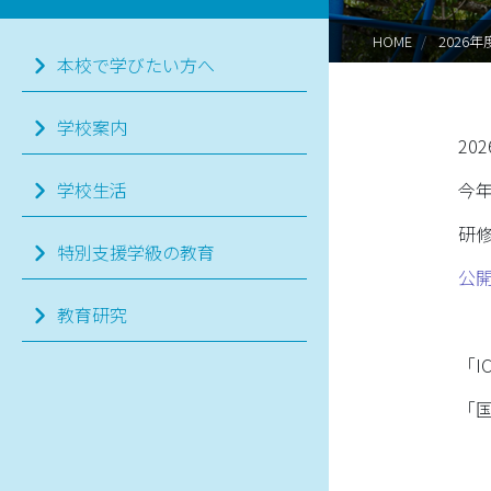
HOME
2026
本校で学びたい方へ
学校案内
202
今
学校生活
研
特別支援学級の教育
公
教育研究
「I
「国