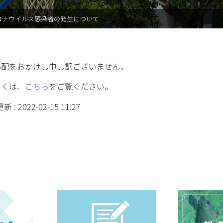
PTA（育桜会）
ロナウイルス感染者の発生について
教育後援会
育桜会
心配をおかけし申し訳ございません。
教育後援会
しくは、
こちら
をご覧ください。
 : 2022-02-15 11:27