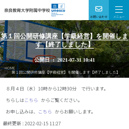
お問い合わせ
メニュー
本校で学びたい方へ
第１回公開研修講座【学級経営】を開催しま
す【終了しました】
学校案内
公開日 : 2021-07-31 10:41
学校生活
HOME
第１回公開研修講座【学級経営】を開催します【終了しました】
特別支援学級
８月４日（水）10時から12時30分 で行います。
教育研究
ちらしは
こちら
からご覧ください。
在校生保護者の皆様へ
お申し込みは、
こちら
からお願いします。
卒業生の方へ
最終更新 : 2022-02-15 11:27