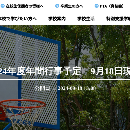
在校生保護者の皆様へ
卒業生の方へ
PTA（育桜会）
本校で学びたい方へ
学校案内
学校生活
特別支援学
本校で学びたい方へ
学校案内
学校生活
024年度年間行事予定 9月18日
特別支援学級
公開日 : 2024-09-18 13:08
教育研究
在校生保護者の皆様へ
卒業生の方へ