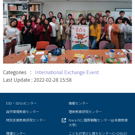
Categories :
International Exchange Event
Last Update : 2022-02-28 15:58
ESD・SDGsセンター
情報センター
自然環境教育センター
理数教育研究センター
特別支援教育研究センター
Nara ISC/ 国際戦略センター(@奈良教育
大学)
保健センター
こどもの学びと育ちセンター(C-CHILD)