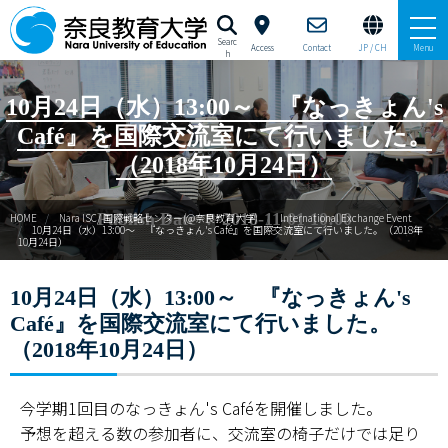
Searc
Access
Contact
JP / CH
Menu
h
University Profile Brochure
10月24日（水）13:00～ 『なっきょん's
Café』を国際交流室にて行いました。
About Nara University of Education
（2018年10月24日）
Study at Nara University of Education
Publish Date : 2018-11-01 10:00
HOME
Nara ISC/ 国際戦略センター(@奈良教育大学)
International Exchange Event
10月24日（水）13:00～ 『なっきょん's Café』を国際交流室にて行いました。（2018年
10月24日）
Education and Research
10月24日（水）13:00～ 『なっきょん's
Campus Life
Café』を国際交流室にて行いました。
International Strategy Cernter（JP/EN）
（2018年10月24日）
今学期1回目のなっきょん's Caféを開催しました。
予想を超える数の参加者に、交流室の椅子だけでは足り