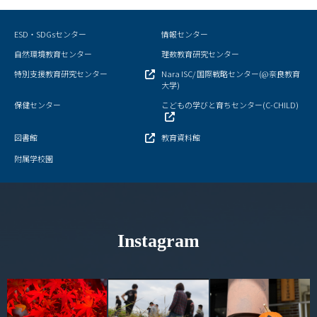
ESD・SDGsセンター
情報センター
自然環境教育センター
理数教育研究センター
特別支援教育研究センター
Nara ISC/ 国際戦略センター(@奈良教育
大学)
保健センター
こどもの学びと育ちセンター(C-CHILD)
図書館
教育資料館
附属学校園
Instagram