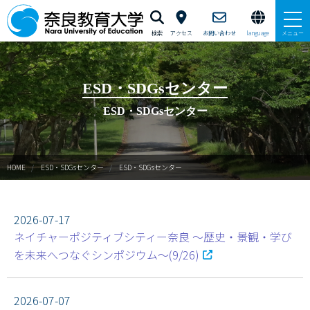
検索
アクセス
お問い合わせ
language
メニュー
ESD・SDGsセンター概要
ESD・SDGsセンター
ESD・SDGsセンタースタッフ紹介
ESD・SDGsセンター
ESDポータルサイト
HOME
ESD・SDGsセンター
ESD・SDGsセンター
資格プログラム
ESD学習指導案アーカイブ
2026-07-17
ネイチャーポジティブシティー奈良 〜歴史・景観・学び
ESD・SDGsセンター研究紀要
を未来へつなぐシンポジウム〜(9/26)
ESD・SDGsセンタープロジェクト
2026-07-07
ESD・SDGsセンター教室予約状況