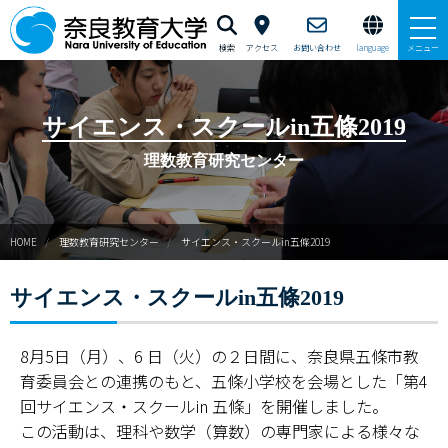
検索
アクセス
お問い合わせ
language
メニュー
新理数ニュース
サイエンス・スクールin五條2019
新理数プログラム（SST養成）
理数教育研究センター
サマースクールイン曽爾
HOME
理数教育研究センター
サイエンス・スクールin五條2019
ウィンタースクールイン曽爾
サイエンス・スクールin五條2019
GUTS（学力向上合宿）支援
サイエンス・スクールin五條
8月5日（月）、6 日（火）の２日間に、奈良県五條市教
育委員会との連携のもと、五條小学校を会場とした「第4
ならサイエンス・モール
回サイエンス・スクールin 五條」を開催しました。
この活動は、理科や数学（算数）の専門家による様々な
ご寄附のお願い