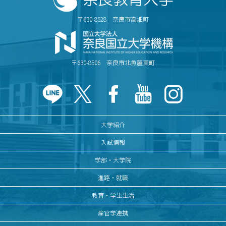
〒630-8528 奈良市高畑町
〒630-8506 奈良市北魚屋東町
大学紹介
入試情報
学部・大学院
進路・就職
教育・学生生活
産官学連携