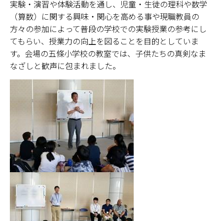
実験・演習や体験活動を通し、児童・生徒の理科や数学
（算数）に関する興味・関心を高める事や現職教員の
奈良新聞コラム
方々の参加によって普段の学校での実験授業の参考にし
てもらい、授業力の向上を図ることを目的としていま
科学の日
す。会場の五條小学校の教室では、子供たちの真剣なま
なざしと歓声に包まれました。
オープン・サイエンス・ラボ
理数教育プロジェクト
大学院理数プロジェクト
理数プロジェクト報告書
理数教育研究センター教員一覧