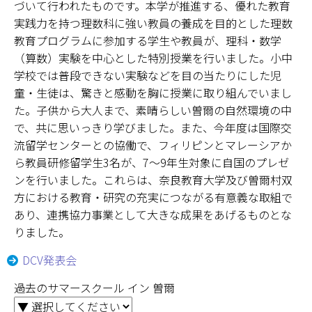
づいて行われたものです。本学が推進する、優れた教育
実践力を持つ理数科に強い教員の養成を目的とした理数
奈良新聞コラム
教育プログラムに参加する学生や教員が、理科・数学
（算数）実験を中心とした特別授業を行いました。小中
科学の日
学校では普段できない実験などを目の当たりにした児
童・生徒は、驚きと感動を胸に授業に取り組んでいまし
オープン・サイエンス・ラボ
た。子供から大人まで、素晴らしい曽爾の自然環境の中
で、共に思いっきり学びました。また、今年度は国際交
理数教育プロジェクト
流留学センターとの協働で、フィリピンとマレーシアか
ら教員研修留学生3名が、7～9年生対象に自国のプレゼ
大学院理数プロジェクト
ンを行いました。これらは、奈良教育大学及び曽爾村双
理数プロジェクト報告書
方における教育・研究の充実につながる有意義な取組で
あり、連携協力事業として大きな成果をあげるものとな
理数教育研究センター教員一覧
りました。
DCV発表会
過去のサマースクール イン 曽爾