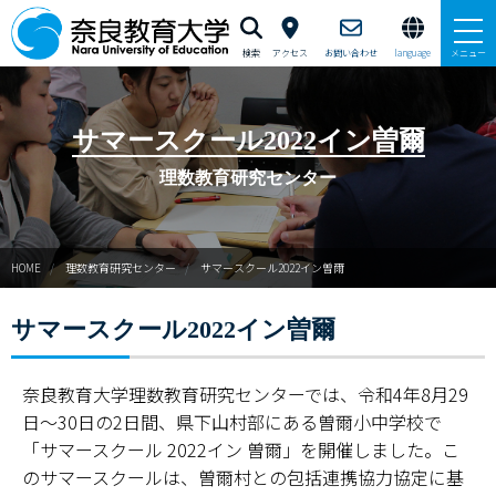
検索
アクセス
お問い合わせ
language
メニュー
新理数ニュース
サマースクール2022イン曽爾
新理数プログラム（SST養成）
理数教育研究センター
サマースクールイン曽爾
HOME
理数教育研究センター
サマースクール2022イン曽爾
ウィンタースクールイン曽爾
サマースクール2022イン曽爾
GUTS（学力向上合宿）支援
サイエンス・スクールin五條
奈良教育大学理数教育研究センターでは、令和4年8月29
日～30日の2日間、県下山村部にある曽爾小中学校で
ならサイエンス・モール
「サマースクール 2022イン 曽爾」を開催しました。こ
のサマースクールは、曽爾村との包括連携協力協定に基
ご寄附のお願い