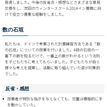
発表しました。今後の反省点・感想などさまざまな意見
交換をし、次回のウィンタースクール2014イン曽爾に向
奈良新聞コラム
けて役立つ貴重な経験をしました。
科学の日
数の石垣
オープン・サイエンス・ラボ
私たちは、ドイツで考案された計算練習方法である「数
理数教育プロジェクト
の石垣」についての授業を行いました。4段の石垣の一
番下の数を知るだけで、一番上の数がわかるという法則
大学院理数プロジェクト
を子どもたちに考えてもらいました。子どもたちが自ら
理数プロジェクト報告書
様々な考えを提案し、活動に取り組んでいた姿が印象的
でした。
理数教育研究センター教員一覧
反省・感想
授業者が特別な指示を与えなくても、児童は積極的に手
を動かしていた。