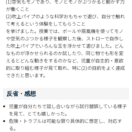
(1)空気もモノであり、モノとモノがぶつかると動かす力
が働くこと
(2)吹上パイプのような科学おもちゃで遊び、自分で触れ
て考えるという体験をしてもらうこと
を挙げました。授業では、ボールや扇風機を使ってモノ
や空気のぶつかる様子を観察した後、ストローで自作し
た吹上パイプでいろんな玉を浮かせて遊びました。どん
なものが浮かせられるのか試したり、同じ物でも形を変
えるとどんな動きをするのかなど、児童が自主的・意欲
的に取り組む様子が見て取れ、特に(2)の目的をよく達成
できたと思います。
反省・感想
児童が自分たちで話し合いながら試行錯誤している様子
を見て、とても嬉しかった。
危険・トラブルは可能な限り具体的に想定し、対応す
る。