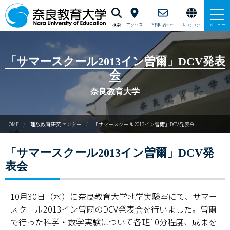
検索
アクセス
お問い合わせ
language
メニュー
新理数ニュース
「サマースクール2013イン曽爾」DCV発表
会
新理数プログラム（SST養成）
奈良教育大学
サマースクールイン曽爾
HOME
理数教育研究センター
「サマースクール2013イン曽爾」DCV発表会
ウィンタースクールイン曽爾
「サマースクール2013イン曽爾」DCV発
GUTS（学力向上合宿）支援
表会
サイエンス・スクールin五條
10月30日（水）に奈良教育大学地学実験室にて、サマー
ならサイエンス・モール
スクール2013イン曽爾のDCV発表会を行いました。曽爾
で行った科学・数学実験について各班10分程度、成果を
ご寄附のお願い