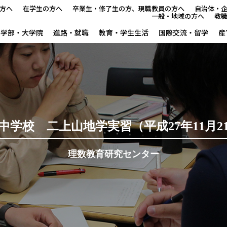
方へ
在学生の方へ
卒業生・修了生の方、現職教員の方へ
自治体・
一般・地域の方へ
教
学部・大学院
進路・就職
教育・学生生活
国際交流・留学
産
新理数ニュース
新理数プログラム（SST養成
サマースクールイン曽爾
中学校 二上山地学実習（平成27年11月2
ウィンタースクールイン曽爾
理数教育研究センター
GUTS（学力向上合宿）支援
サイエンス・スクールin五條
ならサイエンス・モール