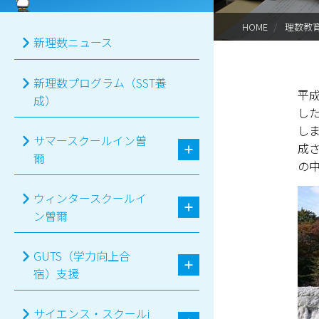
HOME
理数教
新理数ニュース
新理数プログラム（SST養
平成
成）
し
し
サマースクールイン曽
成
爾
の
ウィンタースクールイ
ン曽爾
GUTS（学力向上合
宿）支援
サイエンス・スクールi