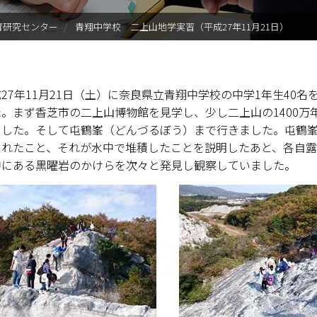
ご寄附のお願い
育研究センター
青翔中学校 二上山地学実習（平成27年11月21日）
奈良新聞コラム
科学の日
27年11月21日（土）に奈良県立青翔中学校の中学1年生40
た。まず香芝市の二上山博物館を見学し、少し二上山の1400
オープン・サイエンス・ラボ
ました。そして屯鶴峯（どんづるぼう）まで行きました。屯鶴
されたこと、それが水中で堆積したことを説明したあと、各自
理数教育プロジェクト
中にある黒曜岩のかけらを次々と発見し観察していました。
大学院理数プロジェクト
理数プロジェクト報告書
理数教育研究センター教員一