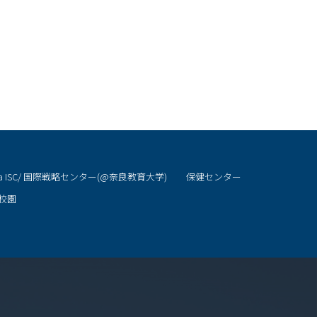
ra ISC/ 国際戦略センター(@奈良教育大学)
保健センター
校園