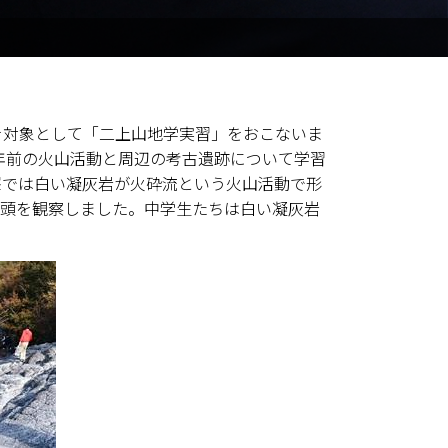
名を対象として「二上山地学実習」をおこないま
万年前の火山活動と周辺の考古遺跡について学習
峯では白い凝灰岩が火砕流という火山活動で形
露頭を観察しました。中学生たちは白い凝灰岩
覧