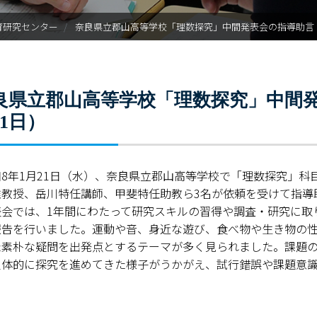
ご寄附のお願い
育研究センター
奈良県立郡山高等学校「理数探究」中間発表会の指導助言（
奈良新聞コラム
科学の日
良県立郡山高等学校「理数探究」中間発
オープン・サイエンス・ラボ
21日）
理数教育プロジェクト
和8年1月21日（水）、奈良県立郡山高等学校で「理数探究」
大学院理数プロジェクト
准教授、岳川特任講師、甲斐特任助教ら3名が依頼を受けて指導
表会では、1年間にわたって研究スキルの習得や調査・研究に取り
理数プロジェクト報告書
報告を行いました。運動や音、身近な遊び、食べ物や生き物の
た素朴な疑問を出発点とするテーマが多く見られました。課題
理数教育研究センター教員一
主体的に探究を進めてきた様子がうかがえ、試行錯誤や課題意
。