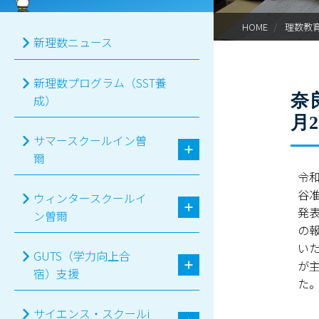
HOME
理数教
新理数ニュース
新理数プログラム（SST養
奈
成）
月
サマースクールイン曽
爾
令
谷
ウィンタースクールイ
発
ン曽爾
の
い
GUTS（学力向上合
が
宿）支援
た
サイエンス・スクールi