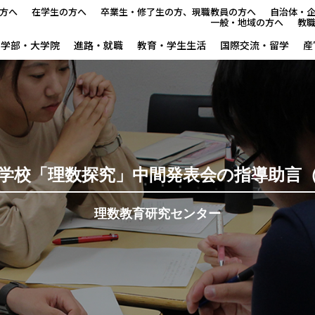
方へ
在学生の方へ
卒業生・修了生の方、現職教員の方へ
自治体・
一般・地域の方へ
教
学部・大学院
進路・就職
教育・学生生活
国際交流・留学
産
新理数ニュース
新理数プログラム（SST養成
サマースクールイン曽爾
学校「理数探究」中間発表会の指導助言（令
ウィンタースクールイン曽爾
理数教育研究センター
GUTS（学力向上合宿）支援
サイエンス・スクールin五條
ならサイエンス・モール