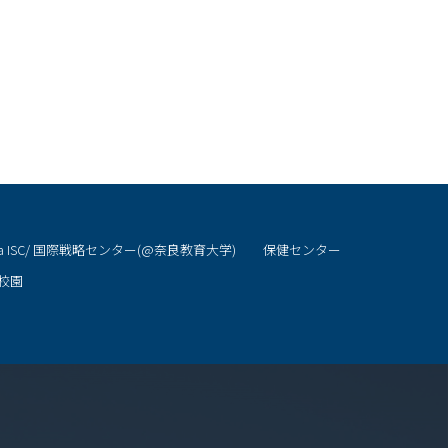
ra ISC/ 国際戦略センター(@奈良教育大学)
保健センター
校園