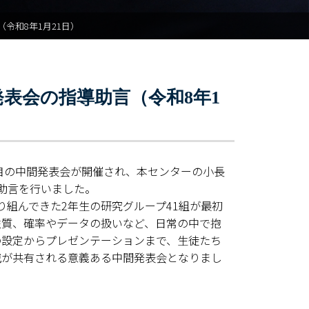
令和8年1月21日）
表会の指導助言（令和8年1
科目の中間発表会が開催され、本センターの小長
助言を行いました。
組んできた2年生の研究グループ41組が最初
性質、確率やデータの扱いなど、日常の中で抱
の設定からプレゼンテーションまで、生徒たち
覧
識が共有される意義ある中間発表会となりまし