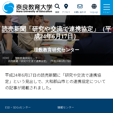
検索
アクセス
お問い合わせ
language
メニュー
新理数ニュース
読売新聞「研究や交流で連携協定」（平
成24年6月17日）
新理数プログラム（SST養成）
理数教育研究センター
サマースクールイン曽爾
HOME
理数教育研究センター
読売新聞「研究や交流で連携協定」（平成24年6月17日）
ウィンタースクールイン曽爾
平成24年6月17日の読売新聞に「研究や交流で連携協
GUTS（学力向上合宿）支援
定」という見出しで、大和郡山市との連携協定について
サイエンス・スクールin五條
の記事が掲載されました。
ならサイエンス・モール
ESD・SDGsセンター
情報センター
ご寄附のお願い