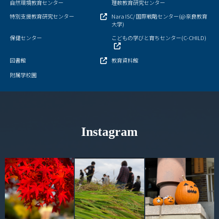
自然環境教育センター
理数教育研究センター
特別支援教育研究センター
Nara ISC/ 国際戦略センター(@奈良教育
奈良新聞コラム
大学)
保健センター
こどもの学びと育ちセンター(C-CHILD)
科学の日
図書館
教育資料館
オープン・サイエンス・ラボ
附属学校園
理数教育プロジェクト
大学院理数プロジェクト
Instagram
理数プロジェクト報告書
理数教育研究センター教員一覧