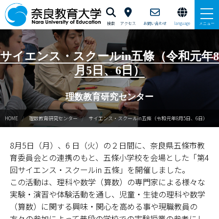
検索
アクセス
お問い合わせ
language
メニュー
新理数ニュース
サイエンス・スクールin五條（令和元年8
月5日、6日）
新理数プログラム（SST養成）
理数教育研究センター
サマースクールイン曽爾
HOME
理数教育研究センター
サイエンス・スクールin五條（令和元年8月5日、6日）
ウィンタースクールイン曽爾
8月5日（月）、6 日（火）の２日間に、奈良県五條市教
GUTS（学力向上合宿）支援
育委員会との連携のもと、五條小学校を会場とした「第4
サイエンス・スクールin五條
回サイエンス・スクールin 五條」を開催しました。
この活動は、理科や数学（算数）の専門家による様々な
ならサイエンス・モール
実験・演習や体験活動を通し、児童・生徒の理科や数学
（算数）に関する興味・関心を高める事や現職教員の
ご寄附のお願い
方々の参加によって普段の学校での実験授業の参考にし