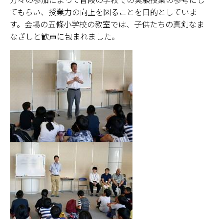
てもらい、授業力の向上を図ることを目的としていま
奈良新聞コラム
す。会場の五條小学校の教室では、子供たちの真剣なま
なざしと歓声に包まれました。
科学の日
オープン・サイエンス・ラボ
理数教育プロジェクト
大学院理数プロジェクト
理数プロジェクト報告書
理数教育研究センター教員一覧