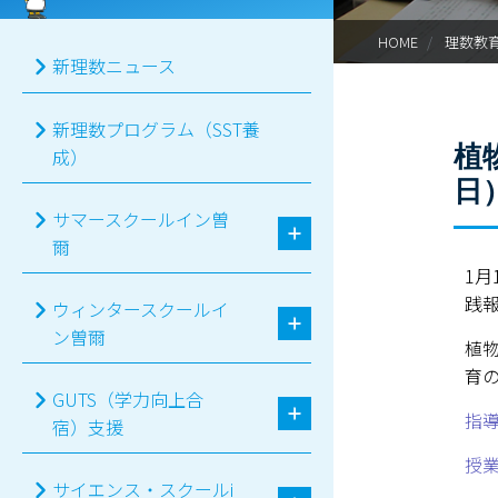
HOME
理数教
新理数ニュース
新理数プログラム（SST養
植
成）
日
サマースクールイン曽
爾
1
践
ウィンタースクールイ
ン曽爾
植物
育
GUTS（学力向上合
指
宿）支援
授
サイエンス・スクールi