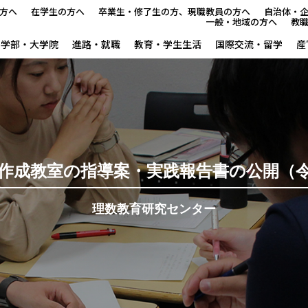
方へ
在学生の方へ
卒業生・修了生の方、現職教員の方へ
自治体・
一般・地域の方へ
教
学部・大学院
進路・就職
教育・学生生活
国際交流・留学
産
新理数ニュース
新理数プログラム（SST養成
サマースクールイン曽爾
作成教室の指導案・実践報告書の公開（令和
ウィンタースクールイン曽爾
理数教育研究センター
GUTS（学力向上合宿）支援
サイエンス・スクールin五條
ならサイエンス・モール