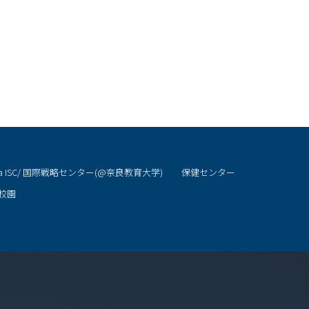
ra ISC/ 国際戦略センター(@奈良教育大学)
保健センター
校園