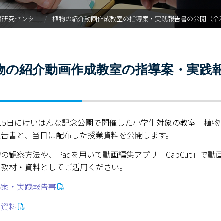
ご寄附のお願い
育研究センター
植物の紹介動画作成教室の指導案・実践報告書の公開（令和
奈良新聞コラム
科学の日
物の紹介動画作成教室の指導案・実践報
オープン・サイエンス・ラボ
）
理数教育プロジェクト
月15日にけいはんな記念公園で開催した小学生対象の教室「植
大学院理数プロジェクト
報告書と、当日に配布した授業資料を公開します。
理数プロジェクト報告書
の観察方法や、iPadを用いて動画編集アプリ「CapCut」
の教材・資料としてご活用ください。
理数教育研究センター教員一
導案・実践報告書
業資料