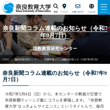
検索
アクセス
お問い合わせ
language
メニュー
新理数ニュース
奈良新聞コラム連載のお知らせ（令和7
年9月7日）
新理数プログラム（SST養成）
理数教育研究センター
サマースクールイン曽爾
HOME
理数教育研究センター
奈良新聞コラム連載のお知らせ（令和7年9月7日）
ウィンタースクールイン曽爾
奈良新聞コラム連載のお知らせ（令和7年9
GUTS（学力向上合宿）支援
月7日）
サイエンス・スクールin五條
令和7年5月4日（日）から、本センターの教員が交替で
ならサイエンス・モール
奈良新聞ティーンズ面にコラムを寄稿します。「奈良教
育大学 なっきょんサイエンス」というタイトルで、毎月
ご寄附のお願い