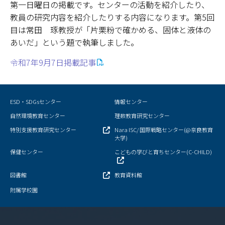
第一日曜日の掲載です。センターの活動を紹介したり、
教員の研究内容を紹介したりする内容になります。第5回
奈良新聞コラム
目は常田 琢教授が「片栗粉で確かめる、固体と液体の
あいだ」という題で執筆しました。
科学の日
令和7年9月7日掲載記事
オープン・サイエンス・ラボ
理数教育プロジェクト
ESD・SDGsセンター
情報センター
自然環境教育センター
大学院理数プロジェクト
理数教育研究センター
特別支援教育研究センター
Nara ISC/ 国際戦略センター(@奈良教育
大学)
理数プロジェクト報告書
保健センター
こどもの学びと育ちセンター(C-CHILD)
理数教育研究センター教員一覧
図書館
教育資料館
附属学校園