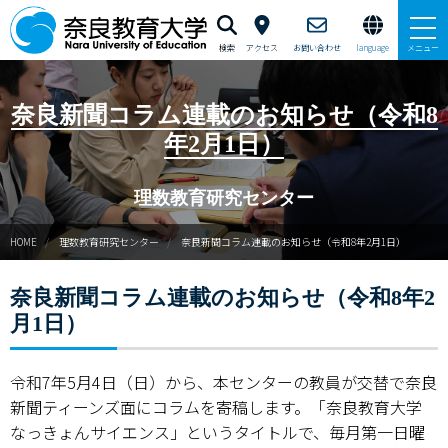
検索
アクセス
お問い合わせ
language
メニュー
新理数ニュース
奈良新聞コラム連載のお知らせ（令和8
年2月1日）
新理数プログラム（SST養成）
理数教育研究センター
サマースクールイン曽爾
HOME
理数教育研究センター
奈良新聞コラム連載のお知らせ（令和8年2月1日）
ウィンタースクールイン曽爾
奈良新聞コラム連載のお知らせ（令和8年2
GUTS（学力向上合宿）支援
月1日）
サイエンス・スクールin五條
令和7年5月4日（日）から、本センターの教員が交替で奈良
ならサイエンス・モール
新聞ティーンズ面にコラムを寄稿します。「奈良教育大学
なっきょんサイエンス」というタイトルで、毎月第一日曜
ご寄附のお願い