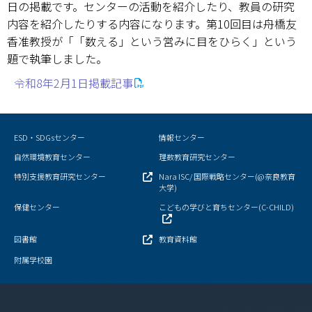
日の掲載です。センターの活動を紹介したり、教員の研究
内容を紹介したりする内容になります。第10回目は舟橋友
奈良新聞コラム
香准教授が「「数える」という営みに目をひらく」という
題で執筆しました。
科学の日
令和8年2月1日掲載記事
オープン・サイエンス・ラボ
理数教育プロジェクト
ESD・SDGsセンター
情報センター
自然環境教育センター
理数教育研究センター
大学院理数プロジェクト
特別支援教育研究センター
Nara ISC/ 国際戦略センター(@奈良教育
大学)
理数プロジェクト報告書
保健センター
こどもの学びと育ちセンター(C-CHILD)
理数教育研究センター教員一覧
図書館
教育資料館
附属学校園