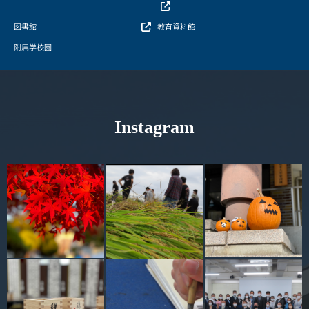
図書館
学部・大学院
教育資料館
附属学校園
進路・就職
教育・学生生活
Instagram
国際交流・留学
産官学連携
奈良国立大学機構
図書館
教育資料館
ESD・SDGsセンター