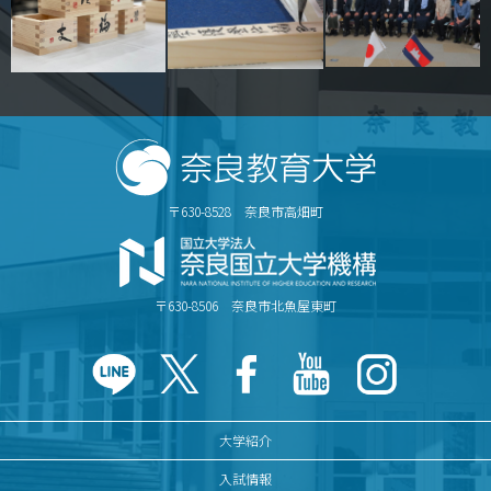
情報センター
自然環境教育センター
理数教育研究センター
特別支援教育研究センター
〒630-8528 奈良市高畑町
Nara ISC/ 国際戦略センター
こどもの学びと育ちセンター(C-CHILD)
〒630-8506 奈良市北魚屋東町
保健センター
AED設置状況
大学紹介
お問い合わせ窓口一覧
入試情報