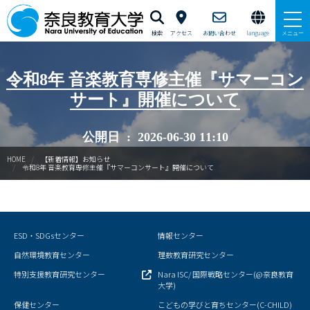
検索
アクセス
お問い合わせ
language
メニュー
本学で学びたい方へ
令和8年 音楽教育専修主催『サマーコン
サート』開催について
在学生の方へ
公開日 : 2026-06-30 11:10
卒業生・修了生の方、現職教員の方へ
HOME
【新着情報】お知らせ
令和8年 音楽教育専修主催『サマーコンサート』開催について
自治体・企業の方へ
一般・地域の方へ
ESD・SDGsセンター
情報センター
教職員の方へ
自然環境教育センター
理数教育研究センター
大学紹介
特別支援教育研究センター
Nara ISC/ 国際戦略センター(@奈良教育
大学)
入試情報
保健センター
こどもの学びと育ちセンター(C-CHILD)