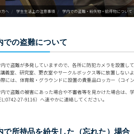
入試情報
の方へ
学生生活上の注意事項
学内での盗難・紛失物・拾得物について
学部・大学院
進路・就職
内での盗難について
教育・学生生活
国際交流・留学
内で盗難が多発していますので、各所に防犯カメラを設置して
、講義室、研究室、更衣室やサークルボックス等に放置しない
産官学連携
の際には、体育館・グラウンドに設置の貴重品ロッカー（コイ
で盗難の被害にあった場合や不審者等を見かけた場合は、学生支援課（
奈良国立大学機構
EL:0742-27-9116）へ速やかに連絡してください。
図書館
教育資料館
内で所持品を紛失した（忘れた）場合