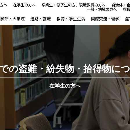
方へ
在学生の方へ
卒業生・修了生の方、現職教員の方へ
自治体・
一般・地域の方へ
教
学部・大学院
進路・就職
教育・学生生活
国際交流・留学
産
本学で学びたい方へ
在学生の方へ
卒業生・修了生の方、現職教
での盗難・紛失物・拾得物に
自治体・企業の方へ
在学生の方へ
一般・地域の方へ
教職員の方へ
大学紹介