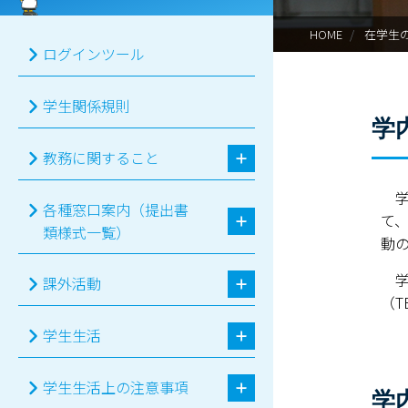
HOME
在学生
ログインツール
学生関係規則
学
教務に関すること
学
各種窓口案内（提出書
て
類様式一覧）
動
学内
課外活動
（T
学生生活
学生生活上の注意事項
学