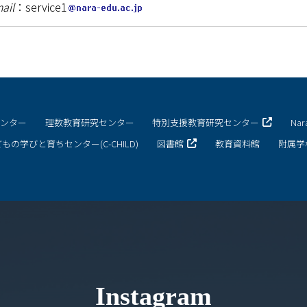
ail
：service1
センター
理数教育研究センター
特別支援教育研究センター
Na
もの学びと育ちセンター(C-CHILD)
図書館
教育資料館
附属学
Instagram