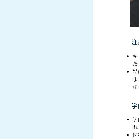
注
キ
だ
特
ま
所
学
学
れ
図