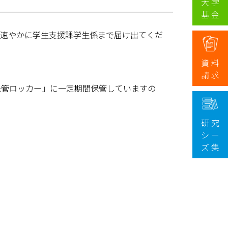
大 学
基 金
速やかに学生支援課学生係まで届け出てくだ
資 料
請 求
管ロッカー」に一定期間保管していますの
研 究
シ ー
ズ 集
CHILD)