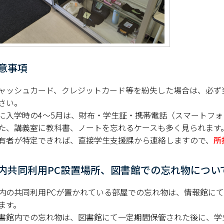
キャンパスマップ
サイトポリシー
サイトマップ
意事項
交通アクセス
ャッシュカード、クレジットカード等を紛失した場合は、必ず
さい。
同窓会
に入学時の4～5月は、財布・学生証・携帯電話（スマートフ
た、講義室に教科書、ノートを忘れるケースも多く見られます
後援会
有者が特定できれば、直接学生支援課から連絡しますので、
所
教員一覧
内共同利用PC設置場所、図書館での忘れ物につい
附属学校園
内の共同利用PCが置かれている部屋での忘れ物は、情報館に
ます。
書館内での忘れ物は、図書館にて一定期間保管された後に、学