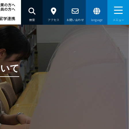
企業の方へ
職員の方へ
官学連携
検索
アクセス
お問い合わせ
language
メニュー
員の方へ
ついて