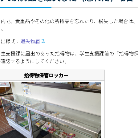
ESD・SDGsセンター
情報センター
内で、貴重品やその他の所持品を忘れたり、紛失した場合は、
い。
自然環境教育センター
出様式：
遺失物届
理数教育研究センター
生支援課に届出のあった拾得物は、学生支援課前の「拾得物保
特別支援教育研究センター
、確認するようにしてください。
Nara ISC/ 国際戦略センター
拾得物保管ロッカー
こどもの学びと育ちセンター(C-
保健センター
AED設置状況
お問い合わせ窓口一覧