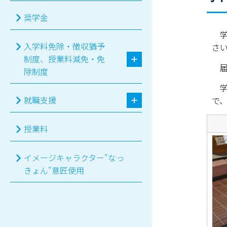
奨学金
学
入学料免除・徴収猶予
さ
制度、授業料減免・免
届
除制度
学
就職支援
で
授業料
イメージキャラクター"なっ
きょん"意匠使用