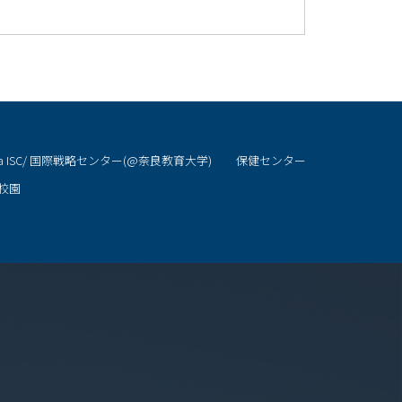
ra ISC/ 国際戦略センター(@奈良教育大学)
保健センター
校園