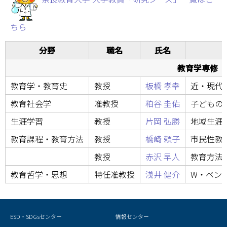
ちら
分野
職名
氏名
教育学専修
教育学・教育史
教授
板橋 孝幸
近・現代
教育社会学
准教授
粕谷 圭佑
子どもの
生涯学習
教授
片岡 弘勝
地域生涯
教育課程・教育方法
教授
橋崎 頼子
市民性教
教授
赤沢 早人
教育方法
教育哲学・思想
特任准教授
浅井 健介
W・ベン
ESD・SDGsセンター
情報センター