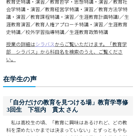
教育史特講・演習／教育哲学・思想特講・演習／教育社
会学特講・演習／教育経営学特講・演習／教育方法学特
講・演習／教育課程特講・演習／生涯教育計画特講I／生
涯教育演習／教育人権アプローチ特講・演習／生涯教育
史特講／校外学習指導特講／生涯教育政策特講
授業の詳細は
シラバス
からご覧いただけます。「教育学
部 シラバス」から科目名を検索のうえ、ご覧くださ
い。
在学生の声
「自分だけの教育を見つける場」教育学専修
3回生 下垣内 貫太 さん
私は高校生の頃、「教育に興味はあるけれど、どの教
科を深めたいかまでは決まっていない」とずっともやも