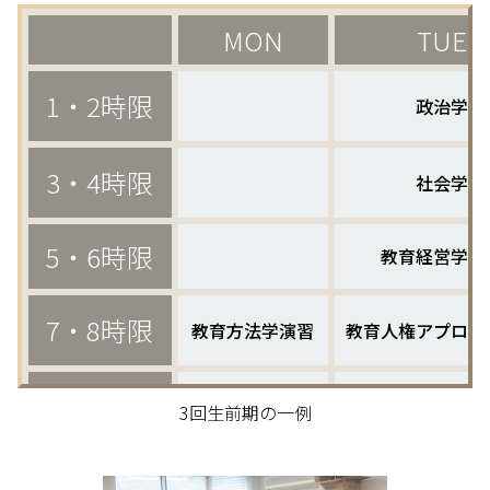
MON
TUE
1・2時限
政治学
3・4時限
社会学
5・6時限
教育経営学演
7・8時限
教育方法学演習
教育人権アプロー
9・10時限
3回生前期の一例
中等教科教育法I