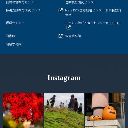
自然環境教育センター
理数教育研究センター
特別支援教育研究センター
Nara ISC/ 国際戦略センター(@奈良教育
大学)
保健センター
こどもの学びと育ちセンター(C-CHILD)
図書館
教育資料館
附属学校園
Instagram