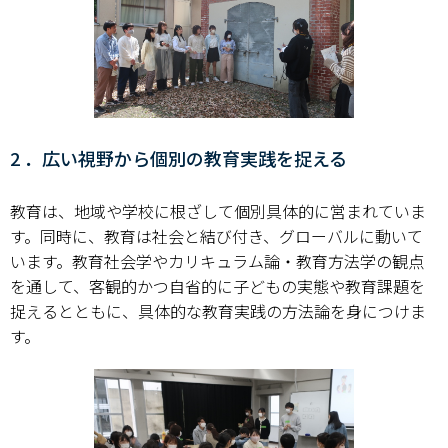
情報センター
自然環境教育センター
理数教育研究センター
2 ．広い視野から個別の教育実践を捉える
特別支援教育研究センター
教育は、地域や学校に根ざして個別具体的に営まれていま
Nara ISC/ 国際戦略センター
す。同時に、教育は社会と結び付き、グローバルに動いて
います。教育社会学やカリキュラム論・教育方法学の観点
こどもの学びと育ちセンター(C-CHILD)
を通して、客観的かつ自省的に子どもの実態や教育課題を
捉えるとともに、具体的な教育実践の方法論を身につけま
保健センター
す。
AED設置状況
お問い合わせ窓口一覧