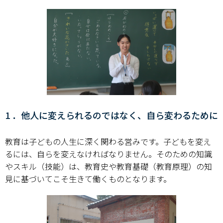
学部・大学院
進路・就職
教育・学生生活
国際交流・留学
1 ．他人に変えられるのではなく、自ら変わるために
産官学連携
奈良国立大学機構
教育は子どもの人生に深く関わる営みです。子どもを変え
るには、自らを変えなければなりません。そのための知識
図書館
やスキル（技能）は、教育史や教育基礎（教育原理）の知
見に基づいてこそ生きて働くものとなります。
教育資料館
ESD・SDGsセンター