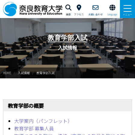
検索
アクセス
お問い合わせ
language
メニュー
本学で学びたい方へ
教育学部入試
在学生の方へ
入試情報
卒業生・修了生の方、現職教員の方へ
HOME
入試情報
教育学部入試
自治体・企業の方へ
一般・地域の方へ
教職員の方へ
教育学部の概要
大学紹介
大学案内（パンフレット）
教育学部 募集人員
入試情報