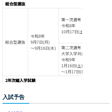
総合型選抜
情報センター
自然環境教育センター
第一次選考
第一
令和8年
令和
理数教育研究センター
10月17日(土)
11月
令和8年
総合型選抜
9月7日(月)
特別支援教育研究センター
第二次選考
～9月16日(水)
大学入学共通テスト
第二
Nara ISC/ 国際戦略センター
令和9年
令和
1月16日(土)
2月8
こどもの学びと育ちセンター(C-CHILD)
～1月17日(日)
保健センター
2年次編入学試験
令和8年
AED設置状況
令和8年
令和
編入学試験
7月24日(金)
入試予告
9月5日(土)
9月2
～7月30日(木)
お問い合わせ窓口一覧