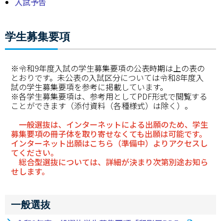
入試予告
キャンパスマップ
サイトポリシー
学生募集要項
サイトマップ
※令和9年度入試の学生募集要項の公表時期は上の表の
交通アクセス
とおりです。未公表の入試区分については令和8年度入
試の学生募集要項を参考に掲載しています。
※各学生募集要項は、参考用としてPDF形式で閲覧する
同窓会
ことができます（添付資料（各種様式）は除く）。
後援会
一般選抜は、インターネットによる出願のため、学生
募集要項の冊子体を取り寄せなくても出願は可能です。
インターネット出願はこちら（準備中）よりアクセスし
教員一覧
てください。
総合型選抜については、詳細が決まり次第別途お知ら
附属学校園
せします。
一般選抜