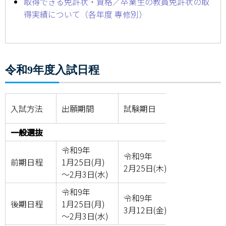
取得できる免許状・資格／卒業生の教員免許状の取
得実績について（各年度 専修別）
学部・大学院
進路・就職
令和9年度入試日程
教育・学生生活
国際交流・留学
入試方法
出願期間
試験期日
合格
産官学連携
一般選抜
奈良国立大学機構
令和9年
令和9年
令和
前期日程
1月25日(月)
図書館
2月25日(木)
3月6
～2月3日(水)
教育資料館
令和9年
令和9年
令和
後期日程
1月25日(月)
3月12日(金)
3月2
ESD・SDGsセンター
～2月3日(水)