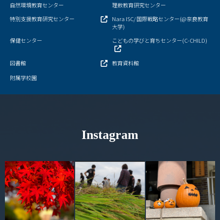
自然環境教育センター
理数教育研究センター
特別支援教育研究センター
Nara ISC/ 国際戦略センター(@奈良教育
大学)
保健センター
こどもの学びと育ちセンター(C-CHILD)
図書館
教育資料館
附属学校園
Instagram