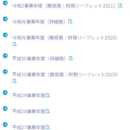
令和2事業年度（簡易版：財務リーフレット2021）
学部・大学院
令和元事業年度（詳細版）
進路・就職
令和元事業年度（簡易版：財務リーフレット2020）
教育・学生生活
国際交流・留学
平成30事業年度（詳細版）
産官学連携
平成30事業年度（簡易版：財務リーフレット2019）
奈良国立大学機構
平成29事業年度
図書館
教育資料館
平成28事業年度
ESD・SDGsセンター
平成27事業年度