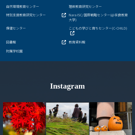
自然環境教育センター
理数教育研究センター
学部・大学院
特別支援教育研究センター
Nara ISC/ 国際戦略センター(@奈良教育
大学)
進路・就職
保健センター
こどもの学びと育ちセンター(C-CHILD)
教育・学生生活
図書館
教育資料館
附属学校園
国際交流・留学
産官学連携
奈良国立大学機構
Instagram
図書館
教育資料館
ESD・SDGsセンター