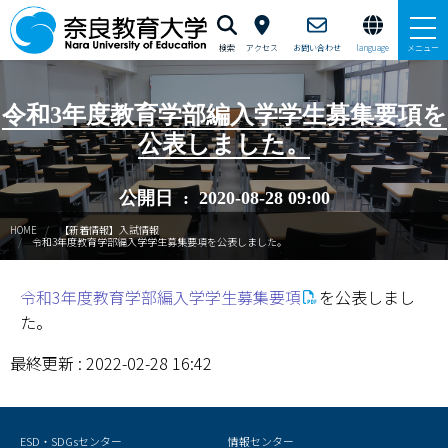
検索
アクセス
お問い合わせ
language
メニュー
本学で学びたい方へ
令和3年度教育学部編入学学生募集要項を
公表しました。
在学生の方へ
公開日 : 2020-08-28 09:00
卒業生・修了生の方、現職教員の方へ
HOME
【新着情報】入試情報
令和3年度教育学部編入学学生募集要項を公表しました。
自治体・企業の方へ
令和3年度教育学部編入学学生募集要項
を公表しまし
一般・地域の方へ
た。
教職員の方へ
最終更新 : 2022-02-28 16:42
大学紹介
入試情報
ESD・SDGsセンター
情報センター