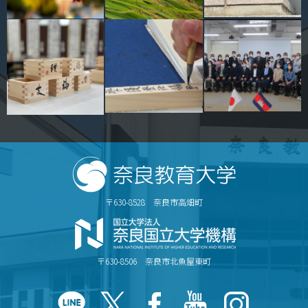
情報センター
自然環境教育センター
理数教育研究センター
特別支援教育研究センター
Nara ISC/ 国際戦略センター
こどもの学びと育ちセンター(C-CHILD)
〒630-8528 奈良市高畑町
保健センター
AED設置状況
〒630-8506 奈良市北魚屋東町
お問い合わせ窓口一覧