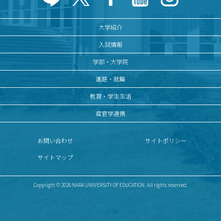
キャンパスマップ
大学紹介
サイトポリシー
入試情報
サイトマップ
学部・大学院
交通アクセス
進路・就職
教育・学生生活
同窓会
産官学連携
後援会
お問い合わせ
サイトポリシー
教員一覧
サイトマップ
附属学校園
Copyright © 2026 NARA UNIVERSITY OF EDUCATION. All rights reserved.