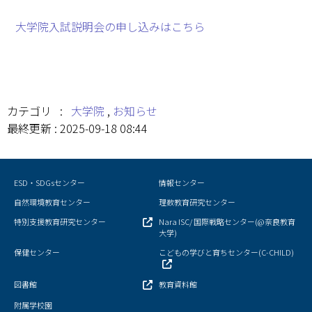
情報センター
大学院入試説明会の申し込みはこちら
自然環境教育センター
理数教育研究センター
カテゴリ :
大学院
,
お知らせ
特別支援教育研究センター
最終更新 : 2025-09-18 08:44
Nara ISC/ 国際戦略センター
こどもの学びと育ちセンター(C-CHILD)
ESD・SDGsセンター
情報センター
自然環境教育センター
理数教育研究センター
保健センター
特別支援教育研究センター
Nara ISC/ 国際戦略センター(@奈良教育
大学)
AED設置状況
保健センター
こどもの学びと育ちセンター(C-CHILD)
お問い合わせ窓口一覧
図書館
教育資料館
附属学校園