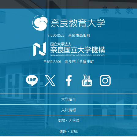
〒630-8528 奈良市高畑町
〒630-8506 奈良市北魚屋東町
大学紹介
入試情報
学部・大学院
進路・就職