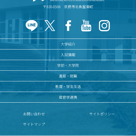
キャンパスマップ
〒630-8506 奈良市北魚屋東町
サイトポリシー
サイトマップ
大学紹介
交通アクセス
入試情報
同窓会
学部・大学院
後援会
進路・就職
教育・学生生活
教員一覧
産官学連携
附属学校園
お問い合わせ
サイトポリシー
サイトマップ