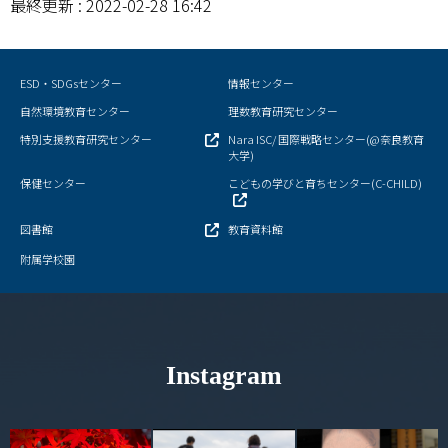
最終更新 : 2022-02-28 16:42
学部・大学院
ESD・SDGsセンター
情報センター
進路・就職
自然環境教育センター
理数教育研究センター
教育・学生生活
特別支援教育研究センター
Nara ISC/ 国際戦略センター(@奈良教育
大学)
国際交流・留学
保健センター
こどもの学びと育ちセンター(C-CHILD)
図書館
教育資料館
産官学連携
附属学校園
奈良国立大学機構
図書館
Instagram
教育資料館
ESD・SDGsセンター