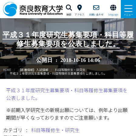
検索
アクセス
お問い合わせ
language
メニュー
本学で学びたい方へ
平成３１年度研究生募集要項・科目等履
修生募集要項を公表しました。
在学生の方へ
公開日 : 2018-10-16 14:06
卒業生・修了生の方、現職教員の方へ
HOME
【新着情報】入試情報
科目等履修生・研究生
平成３１年度研究生募集要項・科目等履修生募集要項を公表しました。
自治体・企業の方へ
平成３１年度研究生募集要項・科目等履修生募集要項を
一般・地域の方へ
公表しました。
教職員の方へ
※前期入学研究生の新規出願については、例年より出願
期間が早くなっておりますのでご注意願います。
大学紹介
カテゴリ :
科目等履修生・研究生
入試情報