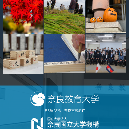
情報センター
自然環境教育センター
理数教育研究センター
特別支援教育研究センター
Nara ISC/ 国際戦略センター
こどもの学びと育ちセンター(C-CHILD)
保健センター
AED設置状況
〒630-8528 奈良市高畑町
お問い合わせ窓口一覧