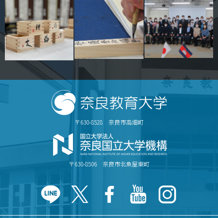
キャンパスマップ
サイトポリシー
サイトマップ
交通アクセス
同窓会
後援会
〒630-8528 奈良市高畑町
教員一覧
〒630-8506 奈良市北魚屋東町
附属学校園