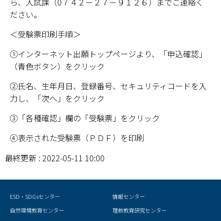
ら、入試課（0７４２－２７－９１２６）までご連絡く
ださい。
学部・大学院
＜受験票印刷手順＞
進路・就職
①インターネット出願トップページより、「申込確認」
（青色ボタン）をクリック
教育・学生生活
②氏名、生年月日、登録番号、セキュリティコードを入
国際交流・留学
力し、「次へ」をクリック
産官学連携
③「各種確認」欄の「受験票」をクリック
④表示された受験票（ＰＤＦ）を印刷
奈良国立大学機構
最終更新 : 2022-05-11 10:00
図書館
教育資料館
ESD・SDGsセンター
情報センター
ESD・SDGsセンター
自然環境教育センター
理数教育研究センター