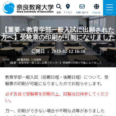
検索
アクセス
お問い合わせ
language
メニュー
本学で学びたい方へ
【重要・教育学部一般入試に出願された
方へ】受験票の印刷が可能になりました
在学生の方へ
公開日 : 2019-02-12 16:10
卒業生・修了生の方、現職教員の方へ
HOME
【新着情報】入試情報
【重要・教育学部一般入試に出願された方へ】受験票の印刷が可能になりました
自治体・企業の方へ
教育学部一般入試（前期日程・後期日程）について、受
一般・地域の方へ
験票の印刷が可能になりましたのでお知らせします。
教職員の方へ
必ず各自で受験票を印刷の上、試験当日持参してくださ
い。
大学紹介
万一、印刷ができない場合や不明な点等がありました
入試情報