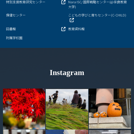
特別支援教育研究センター
Nara ISC/ 国際戦略センター(@奈良教育
情報センター
大学)
保健センター
こどもの学びと育ちセンター(C-CHILD)
自然環境教育センター
図書館
教育資料館
理数教育研究センター
附属学校園
特別支援教育研究センター
Nara ISC/ 国際戦略センター
Instagram
こどもの学びと育ちセンター(C-CHILD)
保健センター
AED設置状況
お問い合わせ窓口一覧