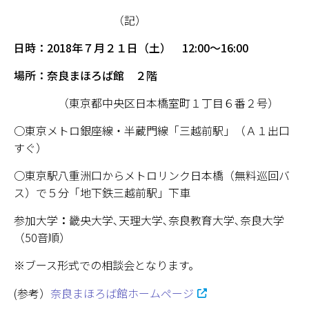
（記）
学部・大学院
日時：2018年７月２１日（土） 12:00～16:00
進路・就職
場所：奈良まほろば館 ２階
教育・学生生活
（東京都中央区日本橋室町１丁目６番２号）
国際交流・留学
○東京メトロ銀座線・半蔵門線「三越前駅」（Ａ１出口
すぐ）
産官学連携
○東京駅八重洲口からメトロリンク日本橋（無料巡回バ
ス）で５分「地下鉄三越前駅」下車
奈良国立大学機構
参加大学
：
畿央大学､天理大学､奈良教育大学､奈良大学
図書館
（50音順）
教育資料館
※ブース形式での相談会となります。
(参考）
奈良まほろば館ホームページ
ESD・SDGsセンター