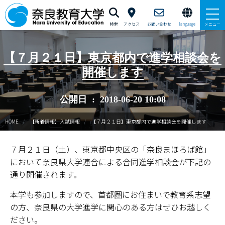
検索
アクセス
お問い合わせ
language
メニュー
本学で学びたい方へ
【７月２１日】東京都内で進学相談会を
開催します
在学生の方へ
公開日 : 2018-06-20 10:08
卒業生・修了生の方、現職教員の方へ
HOME
【新着情報】入試情報
【７月２１日】東京都内で進学相談会を開催します
自治体・企業の方へ
７月２１日（土）、東京都中央区の「奈良まほろば館」
一般・地域の方へ
において奈良県大学連合による合同進学相談会が下記の
教職員の方へ
通り開催されます。
本学も参加しますので、首都圏にお住まいで教育系志望
大学紹介
の方、奈良県の大学進学に関心のある方はぜひお越しく
ださい。
入試情報