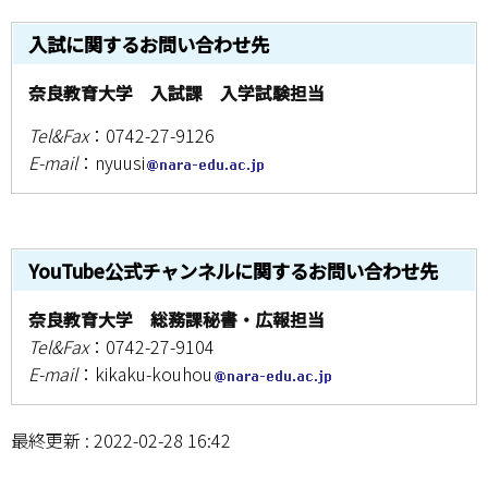
情報センター
入試に関するお問い合わせ先
自然環境教育センター
奈良教育大学 入試課 入学試験担当
理数教育研究センター
Tel&Fax
：0742-27-9126
E-mail
：nyuusi
特別支援教育研究センター
Nara ISC/ 国際戦略センター
YouTube公式チャンネルに関するお問い合わせ先
こどもの学びと育ちセンター(C-CHILD)
奈良教育大学 総務課秘書・広報担当
保健センター
Tel&Fax
：0742-27-9104
E-mail
：kikaku-kouhou
AED設置状況
最終更新 : 2022-02-28 16:42
お問い合わせ窓口一覧