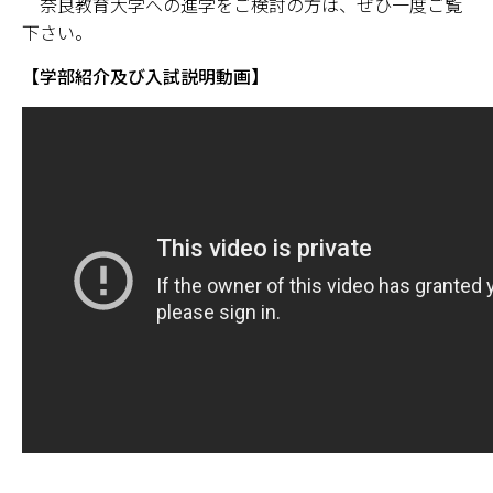
奈良教育大学への進学をご検討の方は、ぜひ一度ご覧
下さい。
学部・大学院
【学部紹介及び入試説明動画】
進路・就職
教育・学生生活
国際交流・留学
産官学連携
奈良国立大学機構
図書館
教育資料館
ESD・SDGsセンター