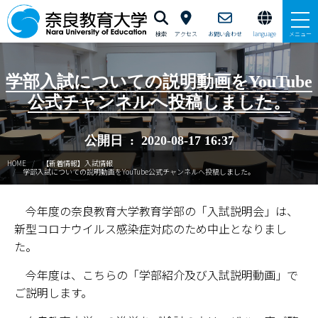
検索
アクセス
お問い合わせ
language
メニュー
本学で学びたい方へ
学部入試についての説明動画をYouTube
公式チャンネルへ投稿しました。
在学生の方へ
公開日 : 2020-08-17 16:37
卒業生・修了生の方、現職教員の方へ
HOME
【新着情報】入試情報
学部入試についての説明動画をYouTube公式チャンネルへ投稿しました。
自治体・企業の方へ
今年度の奈良教育大学教育学部の「入試説明会」は、
一般・地域の方へ
新型コロナウイルス感染症対応のため中止となりまし
教職員の方へ
た。
今年度は、こちらの「学部紹介及び入試説明動画」で
大学紹介
ご説明します。
入試情報