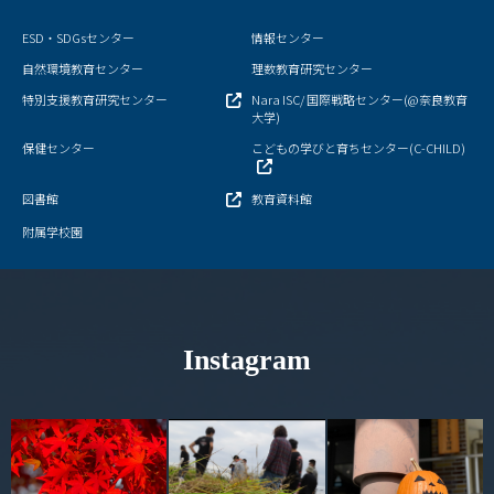
キャンパスマップ
ESD・SDGsセンター
情報センター
サイトポリシー
自然環境教育センター
理数教育研究センター
特別支援教育研究センター
Nara ISC/ 国際戦略センター(@奈良教育
サイトマップ
大学)
保健センター
こどもの学びと育ちセンター(C-CHILD)
交通アクセス
図書館
教育資料館
同窓会
附属学校園
後援会
教員一覧
Instagram
附属学校園