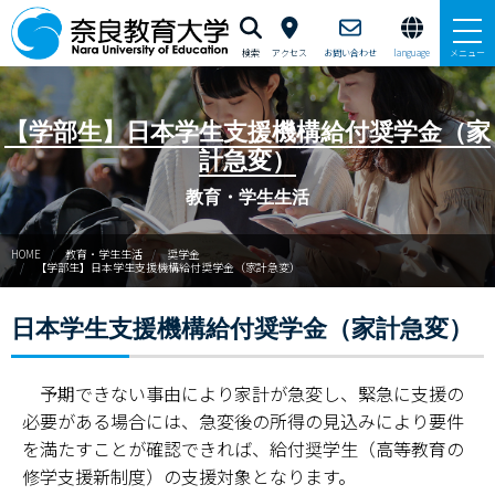
検索
アクセス
お問い合わせ
language
メニュー
本学で学びたい方へ
【学部生】日本学生支援機構給付奨学金（家
計急変）
在学生の方へ
教育・学生生活
卒業生・修了生の方、現職教員の方へ
HOME
教育・学生生活
奨学金
【学部生】日本学生支援機構給付奨学金（家計急変）
自治体・企業の方へ
日本学生支援機構給付奨学金（家計急変）
一般・地域の方へ
教職員の方へ
予期できない事由により家計が急変し、緊急に支援の
必要がある場合には、急変後の所得の見込みにより要件
大学紹介
を満たすことが確認できれば、給付奨学生（高等教育の
修学支援新制度）の支援対象となります。
入試情報