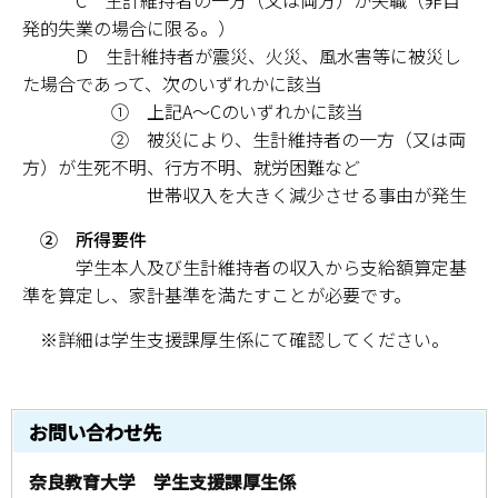
C 生計維持者の一方（又は両方）が失職（非自
発的失業の場合に限る。）
情報センター
D 生計維持者が震災、火災、風水害等に被災し
自然環境教育センター
た場合であって、次のいずれかに該当
① 上記A～Cのいずれかに該当
理数教育研究センター
② 被災により、生計維持者の一方（又は両
方）が生死不明、行方不明、就労困難など
特別支援教育研究センター
世帯収入を大きく減少させる事由が発生
② 所得要件
Nara ISC/ 国際戦略センター
学生本人及び生計維持者の収入から支給額算定基
準を算定し、家計基準を満たすことが必要です。
こどもの学びと育ちセンター(C-CHILD)
※詳細は学生支援課厚生係にて確認してください。
保健センター
AED設置状況
お問い合わせ先
お問い合わせ窓口一覧
奈良教育大学 学生支援課厚生係