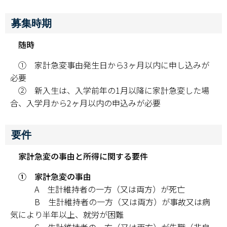
学部・大学院
募集時期
随時
進路・就職
① 家計急変事由発生日から3ヶ月以内に申し込みが
教育・学生生活
必要
② 新入生は、入学前年の1月以降に家計急変した場
国際交流・留学
合、入学月から2ヶ月以内の申込みが必要
産官学連携
要件
奈良国立大学機構
家計急変の事由と所得に関する要件
図書館
① 家計急変の事由
A 生計維持者の一方（又は両方）が死亡
教育資料館
B 生計維持者の一方（又は両方）が事故又は病
気により半年以上、就労が困難
ESD・SDGsセンター