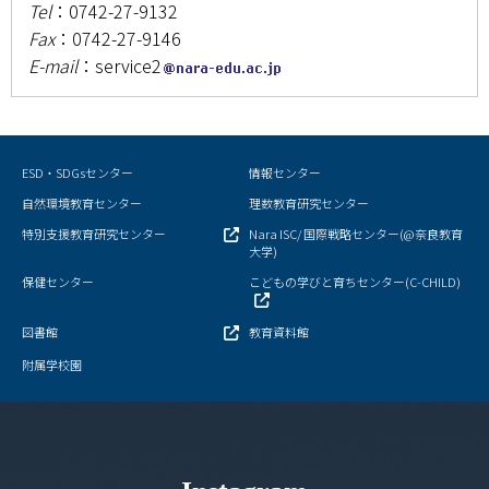
Tel
：0742-27-9132
キャンパスマップ
Fax
：0742-27-9146
サイトポリシー
E-mail
：service2
サイトマップ
交通アクセス
ESD・SDGsセンター
情報センター
自然環境教育センター
理数教育研究センター
同窓会
特別支援教育研究センター
Nara ISC/ 国際戦略センター(@奈良教育
大学)
後援会
保健センター
こどもの学びと育ちセンター(C-CHILD)
教員一覧
図書館
教育資料館
附属学校園
附属学校園