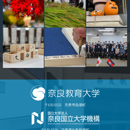
キャンパスマップ
サイトポリシー
サイトマップ
交通アクセス
同窓会
後援会
教員一覧
附属学校園
〒630-8528 奈良市高畑町
〒630-8506 奈良市北魚屋東町