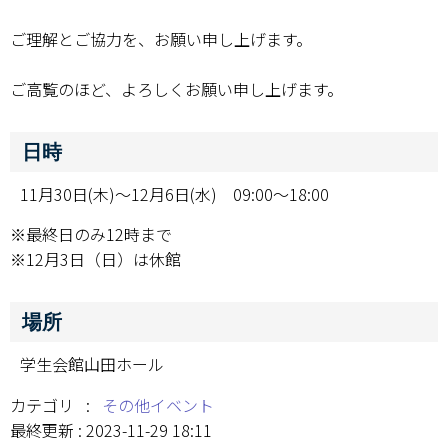
ご理解とご協力を、お願い申し上げます。
学部・大学院
ご高覧のほど、よろしくお願い申し上げます。
進路・就職
教育・学生生活
日時
国際交流・留学
11月30日(木)〜12月6日(水) 09:00～18:00
※最終日のみ12時まで
産官学連携
※12月3日（日）は休館
奈良国立大学機構
場所
図書館
学生会館山田ホール
教育資料館
カテゴリ :
その他イベント
ESD・SDGsセンター
最終更新 : 2023-11-29 18:11