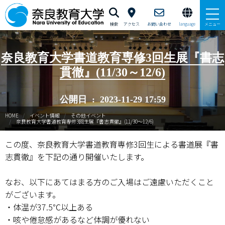
検索
アクセス
お問い合わせ
language
メニュー
本学で学びたい方へ
奈良教育大学書道教育専修3回生展『書志
貫徹』(11/30～12/6)
在学生の方へ
公開日 : 2023-11-29 17:59
卒業生・修了生の方、現職教員の方へ
HOME
イベント情報
その他イベント
奈良教育大学書道教育専修3回生展『書志貫徹』(11/30～12/6)
自治体・企業の方へ
この度、奈良教育大学書道教育専修3回生による書道展『書
一般・地域の方へ
志貫徹』を下記の通り開催いたします。
教職員の方へ
なお、以下にあてはまる方のご入場はご遠慮いただくこと
がございます。
大学紹介
・体温が37.5℃以上ある
・咳や倦怠感があるなど体調が優れない
入試情報