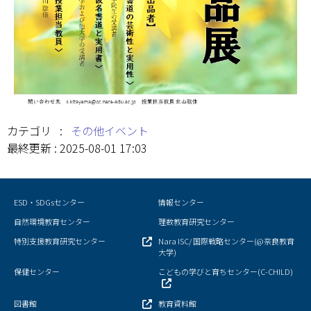
キャンパスマップ
サイトポリシー
サイトマップ
交通アクセス
カテゴリ :
その他イベント
同窓会
最終更新 : 2025-08-01 17:03
後援会
ESD・SDGsセンター
情報センター
教員一覧
自然環境教育センター
理数教育研究センター
附属学校園
特別支援教育研究センター
Nara ISC/ 国際戦略センター(@奈良教育
大学)
保健センター
こどもの学びと育ちセンター(C-CHILD)
図書館
教育資料館