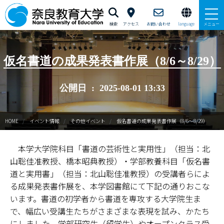
検索
アクセス
お問い合わせ
language
メニュー
本学で学びたい方へ
仮名書道の成果発表書作展（8/6～8/29）
在学生の方へ
公開日 : 2025-08-01 13:33
卒業生・修了生の方、現職教員の方へ
HOME
イベント情報
その他イベント
仮名書道の成果発表書作展（8/6～8/29）
自治体・企業の方へ
本学大学院科目「書道の芸術性と実用性」（担当：北
一般・地域の方へ
山聡佳准教授、橋本昭典教授）・学部教養科目「仮名書
教職員の方へ
道と実用書」（担当：北山聡佳准教授）の受講者らによ
る成果発表書作展を、本学図書館にて下記の通りおこな
大学紹介
います。書道の初学者から書道を専攻する大学院生ま
で、幅広い受講生たちがさまざまな表現を試み、かたち
入試情報
にしました。学部研究生（留学生）やオープンクラス受