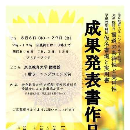
情報センター
自然環境教育センター
理数教育研究センター
特別支援教育研究センター
Nara ISC/ 国際戦略センター
こどもの学びと育ちセンター(C-CHILD)
保健センター
AED設置状況
お問い合わせ窓口一覧