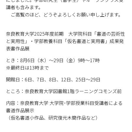
講者も含みます。
学部・大学院
ご高覧のほど、どうぞよろしくお願い申し上げます。
進路・就職
奈良教育大学2025年度前期 大学院科目「書道の芸術性
教育・学生生活
と実用性」・学部教養科目「仮名書道と実用書」成果発
表書作品展
国際交流・留学
とき：8月6日（水）～29日（金）9時～17時
※最終日は13時まで
産官学連携
開館日：6日、7日、8日、12日、25日～29日
奈良国立大学機構
ところ：奈良教育大学図書館1階ラーニングコモンズ前
図書館
内容：奈良教育大学 大学院･学部授業科目受講者による
書道作品展示
教育資料館
（仮名書道小作品、研究復元木簡作品など）
ESD・SDGsセンター