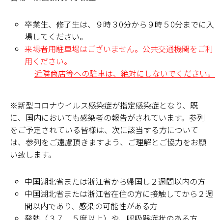
学部・大学院
卒業生、修了生は、９時３0分から９時５0分までに入
場してください。
進路・就職
来場者用駐車場はございません。公共交通機関をご利
用ください。
教育・学生生活
近隣商店等への駐車は、絶対にしないでください。
国際交流・留学
※新型コロナウイルス感染症が指定感染症となり、既
産官学連携
に、国内においても感染者の報告がされています。参列
をご予定されている皆様は、次に該当する方について
奈良国立大学機構
は、参列をご遠慮頂きますよう、ご理解とご協力をお願
い致します。
図書館
中国湖北省または浙江省から帰国し２週間以内の方
教育資料館
中国湖北省または浙江省在住の方に接触してから２週
間以内であり、感染の可能性がある方
ESD・SDGsセンター
発熱（３７．５度以上）や、呼吸器症状のある方