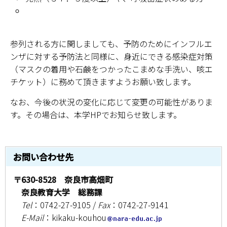
情報センター
自然環境教育センター
参列される方に関しましても、予防のためにインフルエ
ンザに対する予防法と同様に、身近にできる感染症対策
理数教育研究センター
（マスクの着用や石鹸をつかったこまめな手洗い、咳エ
チケット）に務めて頂きますようお願い致します。
特別支援教育研究センター
なお、今後の状況の変化に応じて変更の可能性がありま
Nara ISC/ 国際戦略センター
す。その場合は、本学HPでお知らせ致します。
こどもの学びと育ちセンター(C-CHILD)
お問い合わせ先
保健センター
〒630-8528 奈良市高畑町
AED設置状況
奈良教育大学 総務課
Tel
：0742-27-9105 /
Fax
：0742-27-9141
お問い合わせ窓口一覧
E-Mail
：kikaku-kouhou