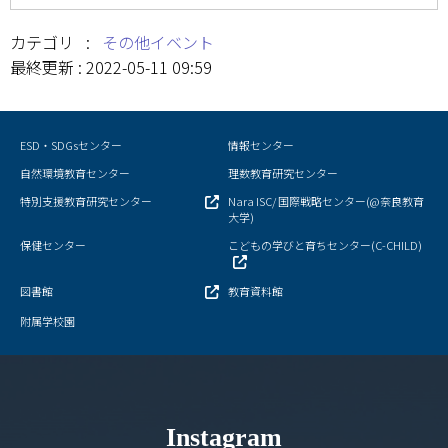
キャンパスマップ
カテゴリ :
その他イベント
サイトポリシー
最終更新 : 2022-05-11 09:59
サイトマップ
ESD・SDGsセンター
情報センター
交通アクセス
自然環境教育センター
理数教育研究センター
同窓会
特別支援教育研究センター
Nara ISC/ 国際戦略センター(@奈良教育
大学)
保健センター
こどもの学びと育ちセンター(C-CHILD)
後援会
図書館
教育資料館
教員一覧
附属学校園
附属学校園
Instagram