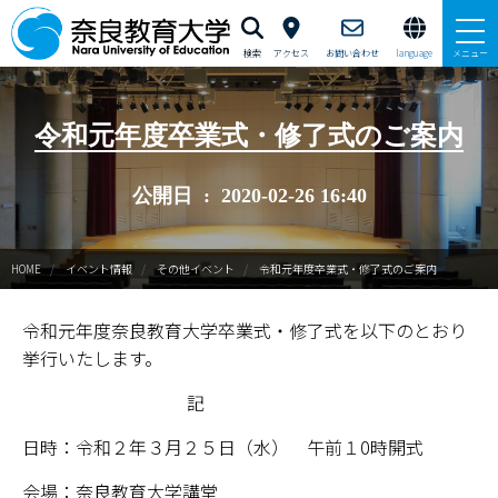
検索
アクセス
お問い合わせ
language
メニュー
本学で学びたい方へ
令和元年度卒業式・修了式のご案内
在学生の方へ
公開日 : 2020-02-26 16:40
卒業生・修了生の方、現職教員の方へ
HOME
イベント情報
その他イベント
令和元年度卒業式・修了式のご案内
自治体・企業の方へ
令和元年度奈良教育大学卒業式・修了式を以下のとおり
一般・地域の方へ
挙行いたします。
教職員の方へ
記
大学紹介
日時：令和２年３月２５日（水） 午前１0時開式
会場：奈良教育大学講堂
入試情報