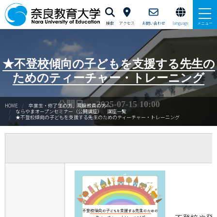
検索
アクセス
お問い合わせ
language
メニュー
本学で学びたい方へ
★不登校傾向の子どもを支援する先生の
在学生の方へ
ためのティーチャー・トレーニング
卒業生・修了生の方、現職教員の方へ
公開日 : 2025-07-15 10:00
HOME
卒業生・修了生の方、現職教員の方へ
ならやまオープンセミナー（公開講座） 講座一覧
★不登校傾向の子どもを支援する先生のためのティーチャー・トレーニング
自治体・企業の方へ
一般・地域の方へ
教職員の方へ
大学紹介
入試情報