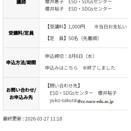
櫻井惠子 ESD・SDGsセンター
講師
情報センター
櫻井裕子 ESD・SDGsセンター
自然環境教育センター
【受講料】
1,000円 ※当日お支払い
受講料/定員
理数教育研究センター
【定 員】50名（先着順）
特別支援教育研究センター
申込締切：8月6日（水）
申込方法/期間
Nara ISC/ 国際戦略センター
申込みはこちら ※終了しました
こどもの学びと育ちセンター(C-CHILD)
【問い合わせ先】
お問い合わせ/
保健センター
ESD・SDGsセンター 櫻井裕子
お申込み先
yuko-sakurai
AED設置状況
最終更新 : 2026-03-27 11:18
お問い合わせ窓口一覧