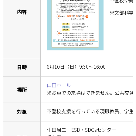
不登校や発
内容
※文部科学
学部・大学院
進路・就職
教育・学生生活
国際交流・留学
8月10日（日）9:30～16:00
日時
産官学連携
山田ホール
奈良国立大学機構
場所
※お車での来場はできません。公共交通
図書館
不登校支援を行っている現職教員、学
対象
教育資料館
ESD・SDGsセンター
生田周二 ESD・SDGsセンター