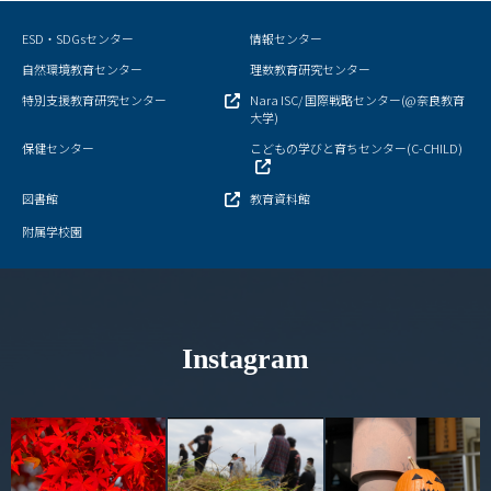
キャンパスマップ
ESD・SDGsセンター
情報センター
サイトポリシー
自然環境教育センター
理数教育研究センター
特別支援教育研究センター
Nara ISC/ 国際戦略センター(@奈良教育
サイトマップ
大学)
保健センター
こどもの学びと育ちセンター(C-CHILD)
交通アクセス
図書館
教育資料館
同窓会
附属学校園
後援会
教員一覧
Instagram
附属学校園