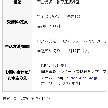
南雲勇多 教育連携講座
講師
情報センター
定 員：25名/回（先着順）
自然環境教育センター
受講料/定員
受講料：無料
理数教育研究センター
特別支援教育研究センター
申込み方法 申込みフォームよりお申し
申込方法/期間
申込締め切り：11月12日（水）
Nara ISC/ 国際戦略センター
こどもの学びと育ちセンター(C-CHILD)
【問い合わせ先】
国際戦略センター（奈良教育大学 学
お問い合わせ/
保健センター
メール ryugaku
お申込み先
電 話 0742-27-9131
AED設置状況
最終更新 : 2026-03-27 11:14
お問い合わせ窓口一覧