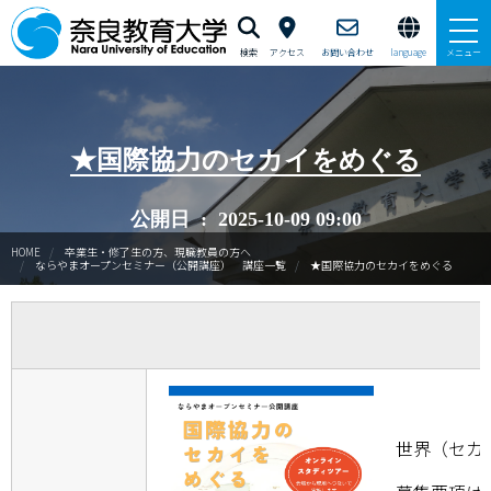
検索
アクセス
お問い合わせ
language
メニュー
本学で学びたい方へ
★国際協力のセカイをめぐる
在学生の方へ
卒業生・修了生の方、現職教員の方へ
公開日 : 2025-10-09 09:00
HOME
卒業生・修了生の方、現職教員の方へ
ならやまオープンセミナー（公開講座） 講座一覧
★国際協力のセカイをめぐる
自治体・企業の方へ
一般・地域の方へ
教職員の方へ
大学紹介
世界（セカ
入試情報