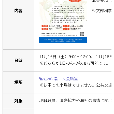
募集要項は
内容
※文部科学
学部・大学院
進路・就職
教育・学生生活
国際交流・留学
11月15日（土）9:00～18:00、 11月1
産官学連携
日時
※どちらか1日のみの参加も可能です。
奈良国立大学機構
管理棟2階 大会議室
場所
図書館
※お車での来場はできません。公共交通
教育資料館
現職教員、国際協力や海外の事情に関心
対象
ESD・SDGsセンター