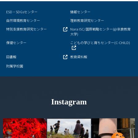
キャンパスマップ
ESD・SDGsセンター
情報センター
サイトポリシー
自然環境教育センター
理数教育研究センター
特別支援教育研究センター
Nara ISC/ 国際戦略センター(@奈良教育
サイトマップ
大学)
保健センター
こどもの学びと育ちセンター(C-CHILD)
交通アクセス
図書館
教育資料館
同窓会
附属学校園
後援会
教員一覧
Instagram
附属学校園