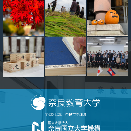
キャンパスマップ
サイトポリシー
サイトマップ
交通アクセス
同窓会
後援会
教員一覧
附属学校園
〒630-8528 奈良市高畑町