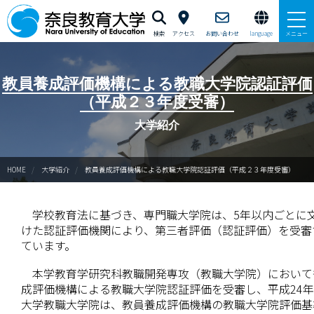
検索
アクセス
お問い合わせ
language
メニュー
本学で学びたい方へ
教員養成評価機構による教職大学院認証評価
（平成２３年度受審）
在学生の方へ
大学紹介
卒業生・修了生の方、現職教員の方へ
HOME
大学紹介
教員養成評価機構による教職大学院認証評価（平成２３年度受審）
自治体・企業の方へ
一般・地域の方へ
学校教育法に基づき、専門職大学院は、5年以内ごとに
けた認証評価機関により、第三者評価（認証評価）を受審
教職員の方へ
ています。
本学教育学研究科教職開発専攻（教職大学院）においても
大学紹介
成評価機構による教職大学院認証評価を受審し、平成24年
大学教職大学院は、教員養成評価機構の教職大学院評価基
入試情報