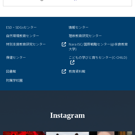
情報センター
自然環境教育センター
ESD・SDGsセンター
情報センター
自然環境教育センター
理数教育研究センター
理数教育研究センター
特別支援教育研究センター
Nara ISC/ 国際戦略センター(@奈良教育
大学)
特別支援教育研究センター
保健センター
こどもの学びと育ちセンター(C-CHILD)
Nara ISC/ 国際戦略センター
図書館
教育資料館
こどもの学びと育ちセンター(C-CHILD)
附属学校園
保健センター
AED設置状況
Instagram
お問い合わせ窓口一覧