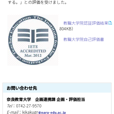
する。」との評価
を受けました。
学部・大学院
進路・就職
教職大学院認証評価結果
804KB）
教育・学生生活
教職大学院自己評価書
国際交流・留学
産官学連携
奈良国立大学機構
図書館
お問い合わせ先
教育資料館
奈良教育大学 企画連携課 企画・評価担当
Tel
：0742-27-9570
ESD・SDGsセンター
E-mail
：kikakugr