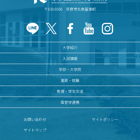
〒630-8506 奈良市北魚屋東町
大学紹介
入試情報
学部・大学院
進路・就職
教育・学生生活
産官学連携
お問い合わせ
サイトポリシー
サイトマップ