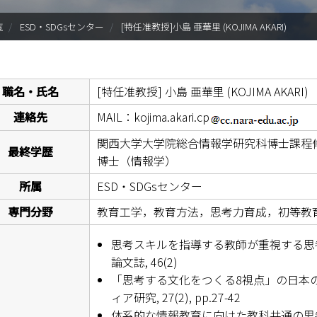
入試情報
覧
ESD・SDGsセンター
[特任准教授]小島 亜華里 (KOJIMA AKARI)
学部・大学院
進路・就職
職名・氏名
[特任准教授]
小島 亜華里 (KOJIMA AKARI)
教育・学生生活
連絡先
MAIL：kojima.akari.cp
関西大学大学院総合情報学研究科博士課程
国際交流・留学
最終学歴
博士（情報学）
産官学連携
所属
ESD・SDGsセンター
専門分野
教育工学，教育方法，
思考力育成，初等教
奈良国立大学機構
思考スキルを指導する教師が重視する思考態度
図書館
論文誌, 46(2)
「思考する文化をつくる8視点」の日本の学
教育資料館
ィア研究, 27(2), pp.27-42
体系的な情報教育に向けた教科共通の思