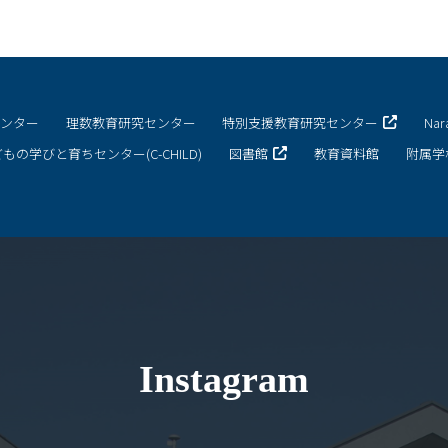
キャンパスマップ
サイトポリシー
センター
理数教育研究センター
特別支援教育研究センター
Na
サイトマップ
もの学びと育ちセンター(C-CHILD)
図書館
教育資料館
附属学
交通アクセス
同窓会
後援会
教員一覧
Instagram
附属学校園