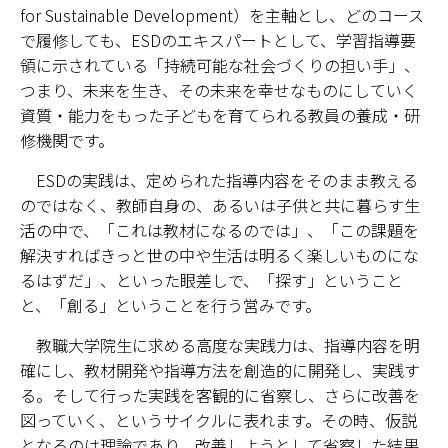
for Sustainable Development）を主軸とし、どのコース
で履修しても、ESDのエキスパートとして、学習指導要
領に示されている「持続可能な社会づくりの担い手」、
つまり、未来を生き、その未来を幸せなものにしていく
資質・能力をもった子どもを育てられる教員の養成・研
修機関です。
ESDの実践は、定められた指導内容をそのまま教える
のではなく、教師自身の、あるいは子供と共に暮らす生
活の中で、「これは教材になるのでは」、「この課題を
解決すればきっと世の中や生活は明るく楽しいものにな
るはずだ」、といった眼差しで、「探す」ということ
と、「創る」ということを行う営みです。
教職大学院生に求める高度な実践力は、指導内容を明
確にし、教材開発や指導方法を創造的に開発し、実践す
る。そして行った実践を客観的に省察し、さらに改善を
図っていく、というサイクルに表れます。その時、仮説
となるのは理論であり、改善しようとして省察した結果