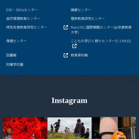
ESD・SDGsセンター
情報センター
自然環境教育センター
理数教育研究センター
特別支援教育研究センター
Nara ISC/ 国際戦略センター(@奈良教育
大学)
保健センター
こどもの学びと育ちセンター(C-CHILD)
図書館
教育資料館
附属学校園
Instagram