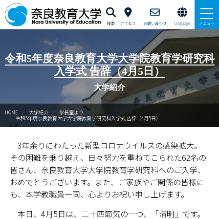
検索
アクセス
お問い合わせ
language
メニュー
本学で学びたい方へ
令和5年度奈良教育大学大学院教育学研究科
入学式 告辞（4月5日）
在学生の方へ
大学紹介
卒業生・修了生の方、現職教員の方へ
HOME
大学紹介
学長室より
令和5年度奈良教育大学大学院教育学研究科入学式 告辞（4月5日）
自治体・企業の方へ
3年余りにわたった新型コロナウイルスの感染拡大。
一般・地域の方へ
その困難を乗り越え、日々努力を重ねてこられた62名の
教職員の方へ
皆さん、奈良教育大学大学院教育学研究科へのご入学、
おめでとうございます。また、ご家族やご関係の皆様に
大学紹介
も、本学教職員一同、心よりお祝い申し上げます。
本日、4月5日は、二十四節気の一つ、「清明」です。
入試情報