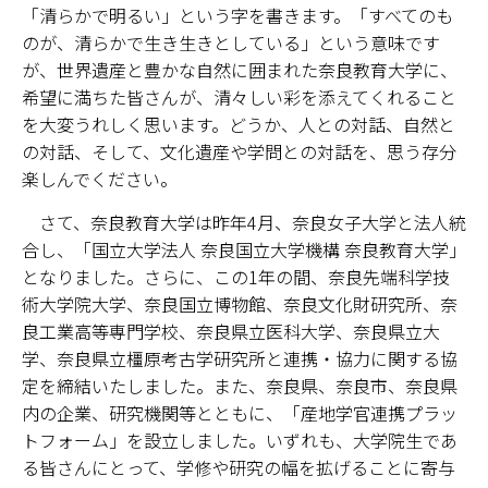
「清らかで明るい」という字を書きます。「すべてのも
のが、清らかで生き生きとしている」という意味です
学部・大学院
が、世界遺産と豊かな自然に囲まれた奈良教育大学に、
希望に満ちた皆さんが、清々しい彩を添えてくれること
進路・就職
を大変うれしく思います。どうか、人との対話、自然と
教育・学生生活
の対話、そして、文化遺産や学問との対話を、思う存分
楽しんでください。
国際交流・留学
さて、奈良教育大学は昨年4月、奈良女子大学と法人統
合し、「国立大学法人 奈良国立大学機構 奈良教育大学」
産官学連携
となりました。さらに、この1年の間、奈良先端科学技
術大学院大学、奈良国立博物館、奈良文化財研究所、奈
奈良国立大学機構
良工業高等専門学校、奈良県立医科大学、奈良県立大
学、奈良県立橿原考古学研究所と連携・協力に関する協
図書館
定を締結いたしました。また、奈良県、奈良市、奈良県
教育資料館
内の企業、研究機関等とともに、「産地学官連携プラッ
トフォーム」を設立しました。いずれも、大学院生であ
ESD・SDGsセンター
る皆さんにとって、学修や研究の幅を拡げることに寄与