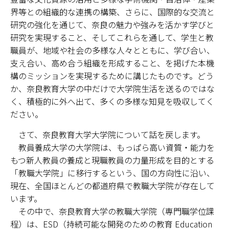
キャンパスマップ
界等との組織的な連携の構築、さらに、国際的な交流と
研究の強化を通じて、奈良の魅力や強みを活かす学びと
サイトポリシー
研究を実現すること、そしてこれらを通して、学生と教
職員が、地域や社会の多様な人々とともに、学び合い、
サイトマップ
支え合い、高め合う組織を形成すること、を掲げた本機
構のミッションを実現するために講じたものです。どう
交通アクセス
か、奈良教育大学の中だけで大学院生活を送るのではな
く、積極的に外へ出て、多くの多様な知見を吸収してく
同窓会
ださい。
後援会
さて、奈良教育大学大学院について話を戻します。
教員養成大学の大学院は、もっぱら高い資質・能力を
教員一覧
もつ新人教員の養成と現職教員の力量形成を目的とする
「教職大学院」に移行するという、国の方向性に沿い、
附属学校園
現在、全国ほとんどの都道府県で教職大学院が存在して
います。
その中で、奈良教育大学の教職大学院（専門職学位課
程）は、ESD（持続可能な開発のための教育 Education