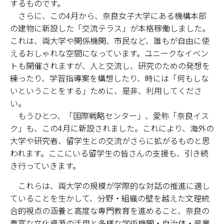
するものです。
情報センター
さらに、この4月から、奈良女子大学にある機構本部
の建物に新設した「交流テラス」が本格稼働しました。
自然環境教育センター
これは、両大学や関係機関、市民など、誰もが自由に使
えるおしゃれな空間になっています。ユニークなイベン
理数教育研究センター
トも開催されますが、人と交流し、研究のための発想を
練ったり、学習指導案を構想したり、時には「何もしな
特別支援教育研究センター
いということをする」ために、是非、利用してくださ
い。
Nara ISC/ 国際戦略センター
もうひとつ、「国際戦略センター」、愛称「奈良イス
ク」も、この4月に新設されました。これにより、海外の
こどもの学びと育ちセンター(C-CHILD)
大学や研究者、留学生との交流がさらに拡がるものと思
われます。ここにいる留学生の皆さんの支援も、引き続
保健センター
き行っていきます。
AED設置状況
これらは、両大学の規模が学際的な対話の推進に適し
ていることを生かして、分野・組織の壁を越えた文理統
お問い合わせ窓口一覧
合的視点の涵養と高度な専門教育を進めること、奈良の
豊富な文化資源の活用と多様な学術機関・自治体・産業