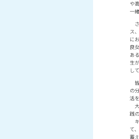
や
一
さら
ス
に
良
あ
生
し
皆
の
活
大
践
キ
て
蓄