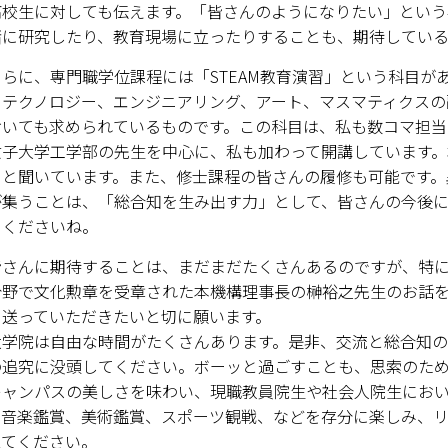
高校生に対しても伝えます。「皆さんのようになりたい」という
緒に研究したり、教育現場に立ったりすることも、期待している
に、専門職学位課程には「STEAM教育演習」という科目があ
、テクノロジー、エンジニアリング、アート、マスマティクスの
おいても求められているものです。この科目は、私も数コマ担当
女子大学工学部の先生を中心に、私も加わって開講しています。
ると聞いています。また、修士課程の皆さんの履修も可能です。
が集うことは、「総合知を生み出す力」として、皆さんの今後に
てくださいね。
さんに期待することは、まだまだたくさんあるのですが、特に
分野で文化勲章を受章された本機構理事長の榊裕之先生のお話
を送っていただきたいと切に願います。
学院は自由な時間がたくさんあります。是非、交流と総合知の
の追究に没頭してください。ボーッと過ごすことも、思索のため
ャンパスの美しさを味わい、現職教員院生や社会人院生におい
、音楽鑑賞、美術鑑賞、スポーツ観戦、などを存分に楽しみ、
えてください。