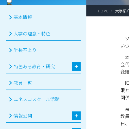
HOME
大学紹
基本情報
大学の理念・特色
ソ
い
学長室より
本
会
特色ある教育・研究
変
教員一覧
晴
限
関
ユネスコスクール活動
奈
情報公開
教
日