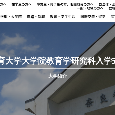
方へ
在学生の方へ
卒業生・修了生の方、現職教員の方へ
自治体・
一般・地域の方へ
教
学部・大学院
進路・就職
教育・学生生活
国際交流・留学
産
本学で学びたい方へ
在学生の方へ
卒業生・修了生の方、現職教
育大学大学院教育学研究科入学式
自治体・企業の方へ
大学紹介
一般・地域の方へ
教職員の方へ
大学紹介