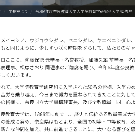
入試情報
介
学長室より
令和6年度奈良教育大学大学院教育学研究科入学式 告辞（
学部・大学院
進路・就職
メイヨシノ、ウジョウシダレ、ベニシダレ、ヤエベニシダレ、
つもと同じように、少しずつ咲く時期をずらして、私たちのキャ
教育・学生生活
日ここに、柳澤保徳 元学長・名誉教授、加藤久雄 前学長・名
国際交流・留学
代表理事、松原さおり 同理事のご臨席を賜り、令和6年度奈良教
嬉しく思います。
産官学連携
れて、大学院教育学研究科に入学された50名の皆様、入学お
奈良国立大学機構
と苦労を乗り越え、今日まで努力を重ねられてきたことに対して
係の皆様に、奈良国立大学機構理事長、及び全教職員一同、心
図書館
良教育大学は、1888年に創立し、歴史と伝統ある教員養成大学
員の養成に努め、奈良県はもとより、全国の初等・中等教育、
教育資料館
、新たな仲間を加え、共に前進できることに、大いなる喜びを感