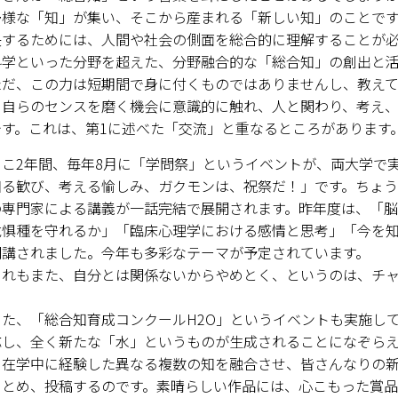
多様な「知」が集い、そこから産まれる「新しい知」のことで
決するためには、人間や社会の側面を総合的に理解することが
科学といった分野を超えた、分野融合的な「総合知」の創出と活
だ、この力は短期間で身に付くものではありませんし、教えて
。自らのセンスを磨く機会に意識的に触れ、人と関わり、考え
です。これは、第1に述べた「交流」と重なるところがあります
こ2年間、毎年8月に「学問祭」というイベントが、両大学で
知る歓び、考える愉しみ、ガクモンは、祝祭だ！」です。ちょう
の専門家による講義が一話完結で展開されます。昨年度は、「脳
危惧種を守れるか」「臨床心理学における感情と思考」「今を知
開講されました。今年も多彩なテーマが予定されています。
れもまた、自分とは関係ないからやめとく、というのは、チャ
た、「総合知育成コンクールH2O」というイベントも実施し
応し、全く新たな「水」というものが生成されることになぞら
、在学中に経験した異なる複数の知を融合させ、皆さんなりの
まとめ、投稿するのです。素晴らしい作品には、心こもった賞