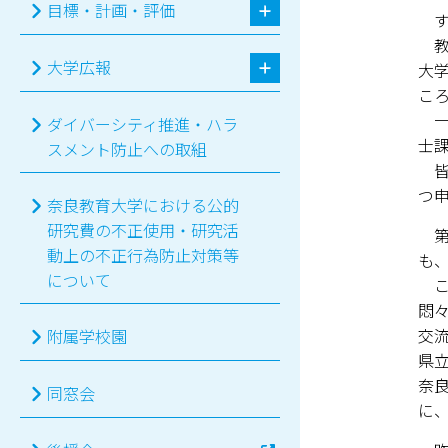
目標・計画・評価
す
教
大学広報
大
こ
一
ダイバーシティ推進・ハラ
士
スメント防止への取組
皆
つ
奈良教育大学における公的
研究費の不正使用・研究活
第
動上の不正行為防止対策等
も
について
こ
悶
交
附属学校園
県
奈
同窓会
に