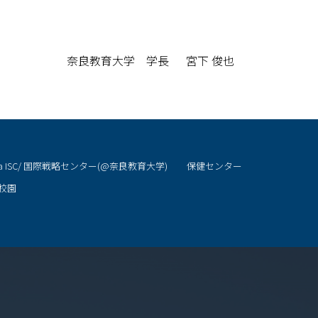
奈良教育大学 学長 宮下 俊也
ra ISC/ 国際戦略センター(@奈良教育大学)
保健センター
校園