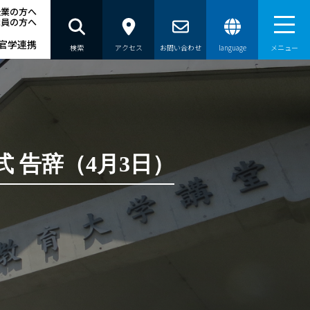
企業の方へ
職員の方へ
官学連携
検索
アクセス
お問い合わせ
language
メニュー
員の方へ
 告辞（4月3日）