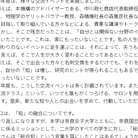
年度は、様々な交流イベントを実施しました。
えば、本機構のアドバイザーである、中川政七商店代表取締役
キャンパスマップ
ん、物理学のゲリットバウアー教授、森精機社長の森雅彦社長な
を目指して取り組んでいる方々などによる、貴重な講演やトー
サイトポリシー
かし、そこで残念だったことは、「自分とは関係ない分野のイ
くいたことです。これは、実にもったいないことです。私の人生
サイトマップ
関わりのないイベントに足を運ぶことは、それによって、失うも
と言えば、そこで人生が大きく変わることだってあるということ
交通アクセス
えば、そこで出会った方々と名刺交換をするだけでも、それを
り、自分の「知」は増し、研究のヒントが得られることもある
同窓会
もったいないことです。
後援会
年度も、こうした交流イベントは多く計画されています。また
交流テラス」といって、いつでも誰もがくつろげる、サロンを用
教員一覧
ます。是非、新たな知や人との出会いを求めて、行動していただ
2は、「知」の融合についてです。
附属学校園
り返しになりますが、本学は奈良女子大学とともに、奈良国立
育に係るミッションとして、二大学のすべての学生に対し、「総
さんは「総合知」という言葉を耳にしたことはあるでしょうか