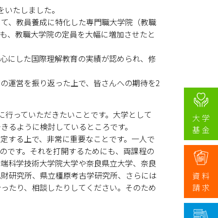
をいたしました。
て、教員養成に特化した専門職大学院（教職
も、教職大学院の定員を大幅に増加させたと
心にした国際理解教育の実績が認められ、修
の運営を振り返った上で、皆さんへの期待を2
に行っていただきたいことです。大学として
大 学
できるように検討しているところです。
基 金
定する上で、非常に重要なことです。一人で
CHILD)
のです。それを打開するためにも、両課程の
先端科学技術大学院大学や奈良県立大学、奈良
化財研究所、県立橿原考古学研究所、さらには
資 料
請 求
合ったり、相談したりしてください。そのため