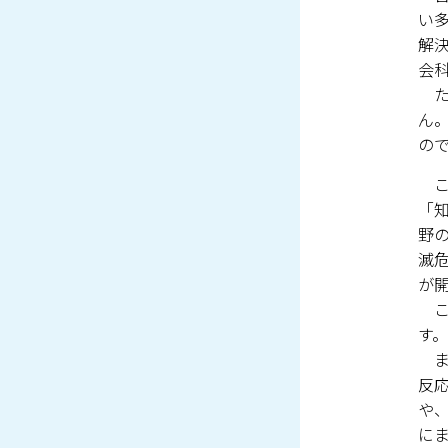
い
解
会
た
ん
の
こ
「
野
滅
が
こ
す。
ま
反
や
に