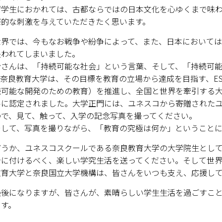
学生におかれては、古都ならではの日本文化を心ゆくまで味わ
際的な刺激を与えていただきたく思います。
界では、今もなお戦争や紛争によって、また、日本においては
失われてしまいました。
さんは、「持続可能な社会」という言葉、そして、「持続可能な開
奈良教育大学は、その目標を教育の立場から達成を目指す、ESD（Education
続可能な開発のための教育）を推進し、全国と世界を牽引する
ルに認定されました。大学正門には、ユネスコから寄贈された
ので、見て、触って、入学の記念写真を撮ってください。
して、写真を撮りながら、「教育の究極は何か」ということに
うか、ユネスコスクールである奈良教育大学の大学院生として
身に付けるべく、楽しい学究生活を送ってください。そして世界
教育大学と奈良国立大学機構は、皆さんをいつも支え、応援して
後になりますが、皆さんが、素晴らしい学生生活を過ごすこと
ます。