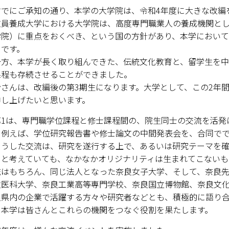
ESD・SDGsセンター
でにご承知の通り、本学の大学院は、令和4年度に大きな改編
員養成大学における大学院は、高度専門職業人の養成機関とし
情報センター
学院）に重点をおくべき、という国の方針があり、本学において
ろです。
自然環境教育センター
方、本学が長く取り組んできた、伝統文化教育と、留学生を中
課程も存続させることができました。
理数教育研究センター
さんは、改編後の第3期生になります。大学として、この2年間
申し上げたいと思います。
特別支援教育研究センター
1は、専門職学位課程と修士課程間の、院生同士の交流を活発
Nara ISC/ 国際戦略センター
、例えば、学位研究報告書や修士論文の中間発表会を、合同で
うした交流は、研究を遂行する上で、あるいは研究テーマを確
こどもの学びと育ちセンター(C-
々と考えていても、なかなかオリジナリティは生まれてこないも
流はもちろん、同じ法人となった奈良女子大学、そして、奈良
保健センター
立医科大学、奈良工業高等専門学校、奈良国立博物館、奈良文
良県内の企業で活躍する方々や研究者などとも、積極的に語り
AED設置状況
、本学は皆さんとこれらの機関をつなぐ役割を果たします。
お問い合わせ窓口一覧