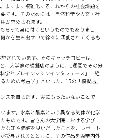
す。ますます複雑化するこれからの社会課題を
必要です。そのためには、自然科学や人文・社
用が求められます。
もらって身に付くというものでもありませ
、何かを生み出す中で徐々に涵養されてくるも
。
実施されています。そのキャッチコピーは、
ど、大学祭の模擬店のように、1週間でその分
科学とブレインマシンインタフェース」「絶
るための考古学」といった、15の「模擬店」
ンスを自ら逃す、実にもったいないことで
ています。水素と酸素という異なる気体が化学
えたものです。皆さんの大学院における学び
新たな知や価値を見いだしたことを、レポート
品が授与されるとともに、その作品を両学内外