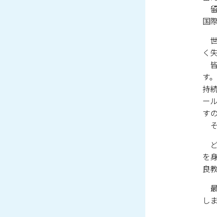
留
国
世
く
皆
す。
持
ー
す
そ
ど
を
良
最
し