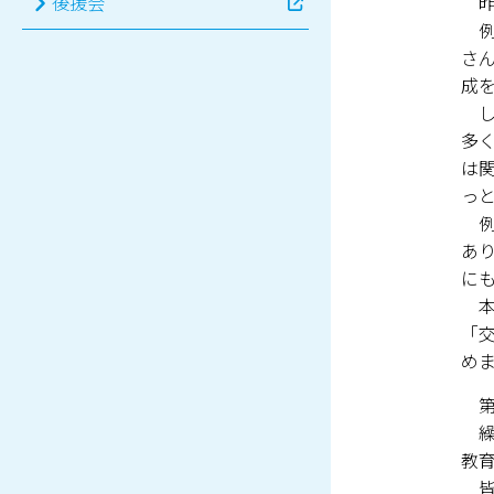
昨
後援会
例
さ
成
し
多
は
っ
例
あ
に
本
「
め
第
繰
教
皆