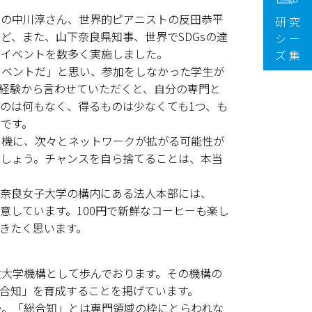
の中川淳さん、世界的ピアニストの反田恭平
研 究
ど、また、山下奈良県知事、世界でSDGsの達
シ ー
クイベントを数多く実施しました。
ズ 集
ベントだ」と思い、参加をしなかった学生が
経験から言わせていただくと、自分の専門と
のは何もなく、得るものは少なくても1つ、も
です。
機に、次々とネットワークが拡がる可能性が
でしょう。チャンスを自ら捨てることは、本当
奈良女子大学の構内にある法人本部には、
意しています。100円で新鮮なコーヒーも楽し
きたく思います。
大学機構として歩んでおります。その機構の
合知」を育成することを掲げています。
。「総合知」とは専門領域の枠にとらわれな