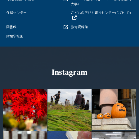
キャンパスマップ
大学)
保健センター
こどもの学びと育ちセンター(C-CHILD)
サイトポリシー
図書館
教育資料館
サイトマップ
附属学校園
交通アクセス
同窓会
Instagram
後援会
教員一覧
附属学校園