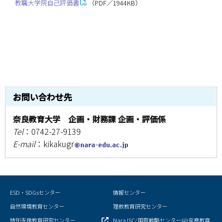
教職大学院自己評価書
（PDF／1944KB）
情報センター
自然環境教育センター
理数教育研究センター
特別支援教育研究センター
お問い合わせ先
Nara ISC/ 国際戦略センター
奈良教育大学 企画・財務課 企画・評価係
Tel
：0742-27-9139
こどもの学びと育ちセンター(C-CHILD)
E-mail
：kikakugr
保健センター
AED設置状況
ESD・SDGsセンター
情報センター
お問い合わせ窓口一覧
自然環境教育センター
理数教育研究センター
特別支援教育研究センター
Nara ISC/ 国際戦略センター(@奈良教育