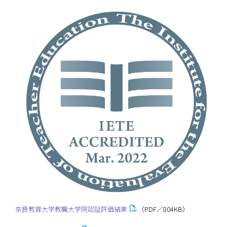
学部・大学院
進路・就職
教育・学生生活
国際交流・留学
産官学連携
奈良国立大学機構
図書館
教育資料館
奈良教育大学教職大学院認証評価結果
（PDF／804KB）
ESD・SDGsセンター