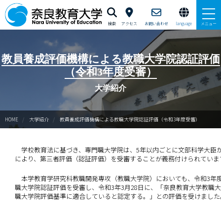
検索
アクセス
お問い合わせ
language
メニュー
本学で学びたい方へ
教員養成評価機構による教職大学院認証評価
（令和3年度受審）
在学生の方へ
大学紹介
卒業生・修了生の方、現職教員の方へ
HOME
大学紹介
教員養成評価機構による教職大学院認証評価（令和3年度受審）
自治体・企業の方へ
一般・地域の方へ
学校教育法に基づき、専門職大学院は、5年以内ごとに文部科学大臣
により、第三者評価（認証評価）を受審することが義務付けられていま
教職員の方へ
本学教育学研究科教職開発専攻（教職大学院）においても、令和3年
職大学院認証評価を受審し、令和3年3月28日に、「奈良教育大学教職
大学紹介
職大学院評価基準に適合していると認定する。」との評価を受けました
入試情報