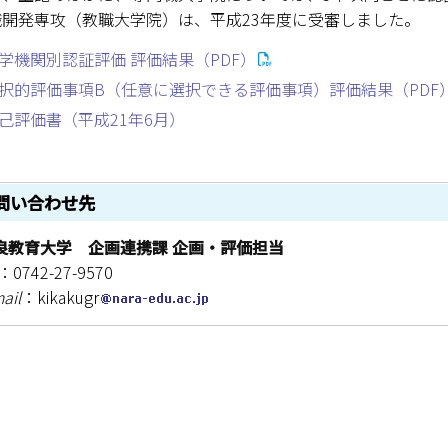
ESD・SDGsセンター
職開発専攻（教職大学院）は、平成23年度に受審しました。
情報センター
学機関別認証評価 評価結果（PDF）
択的評価事項B（任意に選択できる評価事項）評価結果（PDF
自然環境教育センター
己評価書（平成21年6月）
理数教育研究センター
特別支援教育研究センター
問い合わせ先
Nara ISC/ 国際戦略センター
良教育大学 企画連携課 企画・評価担当
：0742-27-9570
こどもの学びと育ちセンター(C-
ail
：kikakugr
保健センター
AED設置状況
お問い合わせ窓口一覧