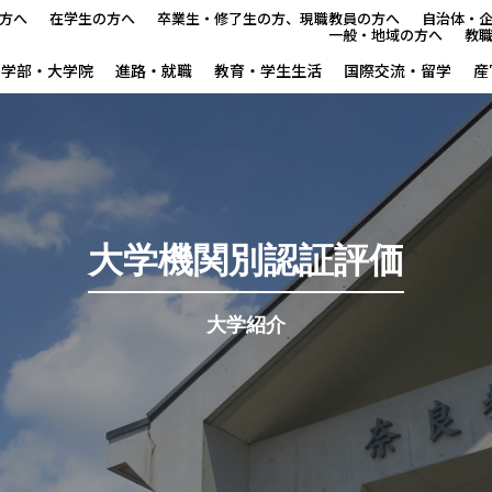
方へ
在学生の方へ
卒業生・修了生の方、現職教員の方へ
自治体・
一般・地域の方へ
教
学部・大学院
進路・就職
教育・学生生活
国際交流・留学
産
本学で学びたい方へ
在学生の方へ
卒業生・修了生の方、現職教
大学機関別認証評価
自治体・企業の方へ
大学紹介
一般・地域の方へ
教職員の方へ
大学紹介