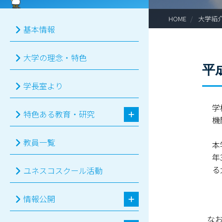
HOME
大学紹
基本情報
大学の理念・特色
平
学長室より
学
特色ある教育・研究
機
教員一覧
本
年
る
ユネスコスクール活動
情報公開
な