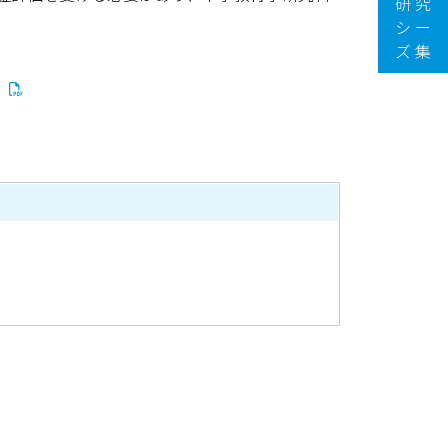
研 究
シ ー
ズ 集
）
CHILD)