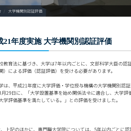
入試情報
介
大学機関別認証評価
学部・大学院
進路・就職
成21年度実施 大学機関別認証評価
教育・学生生活
国際交流・留学
校教育法に基づき、大学は7年以内ごとに、文部科学大臣の認
関）による評価（認証評価）を受ける必要があります。
産官学連携
学は、平成21年度に大学評価・学位授与機構の大学機関別認証
奈良国立大学機構
3月29日に、「大学設置基準を始め関係法令に適合し、大学評
大学評価基準を満たしている。」との評価を受けました。
図書館
教育資料館
お、上記のほかに、専門職大学院については、5年以内ごとに認