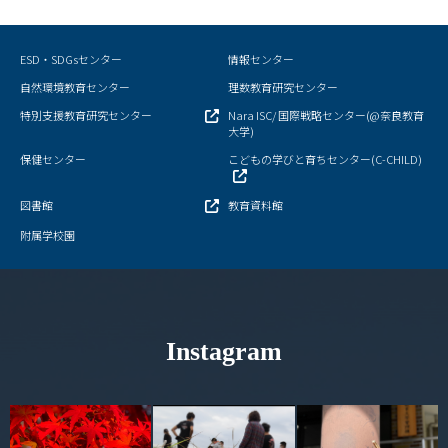
ESD・SDGsセンター
情報センター
自然環境教育センター
理数教育研究センター
特別支援教育研究センター
Nara ISC/ 国際戦略センター(@奈良教育
大学)
保健センター
こどもの学びと育ちセンター(C-CHILD)
図書館
教育資料館
附属学校園
Instagram