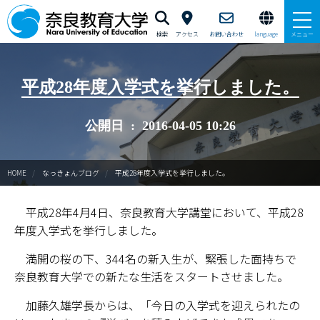
検索
アクセス
お問い合わせ
language
メニュー
本学で学びたい方へ
平成28年度入学式を挙行しました。
在学生の方へ
公開日 : 2016-04-05 10:26
卒業生・修了生の方、現職教員の方へ
HOME
なっきょんブログ
平成28年度入学式を挙行しました。
自治体・企業の方へ
平成28年4月4日、奈良教育大学講堂において、平成28
一般・地域の方へ
年度入学式を挙行しました。
教職員の方へ
満開の桜の下、344名の新入生が、緊張した面持ちで
奈良教育大学での新たな生活をスタートさせました。
大学紹介
加藤久雄学長からは、「今日の入学式を迎えられたの
入試情報