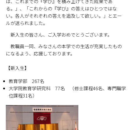
は、これまでの『学び』を積み上げてきた成果であ
る。」、「これからの『学び』の答えはひとつではな
学部・大学院
い。各人がそれぞれの答えを追及して欲しい。」とエー
ルが送られました。
進路・就職
新入生の皆さん、ご入学おめでとうございます。
教育・学生生活
教職員一同、みなさんの本学での生活が充実したもの
になるよう、応援しております。
国際交流・留学
【新入生】
産官学連携
教育学部 267名
奈良国立大学機構
大学院教育学研究科 77名 （修士課程46名、専門職学
位課程31名）
図書館
教育資料館
ESD・SDGsセンター