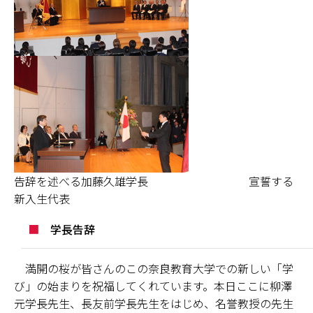
情報センター
自然環境教育センター
理数教育研究センター
特別支援教育研究センター
Nara ISC/ 国際戦略センター
告辞を述べる加藤久雄学長 宣誓する
こどもの学びと育ちセンター(C-CHILD)
新入生代表
保健センター
■
学長告辞
AED設置状況
満開の桜が皆さんのこの奈良教育大学での新しい「学
び」の始まりを祝福してくれています。本日ここに柳澤
お問い合わせ窓口一覧
元学長先生、長友前学長先生をはじめ、名誉教授の先生