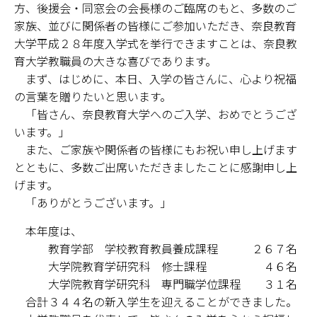
キャンパスマップ
方、後援会・同窓会の会長様のご臨席のもと、多数のご
家族、並びに関係者の皆様にご参加いただき、奈良教育
サイトポリシー
大学平成２８年度入学式を挙行できますことは、奈良教
育大学教職員の大きな喜びであります。
サイトマップ
まず、はじめに、本日、入学の皆さんに、心より祝福
の言葉を贈りたいと思います。
交通アクセス
「皆さん、奈良教育大学へのご入学、おめでとうござ
います。」
同窓会
また、ご家族や関係者の皆様にもお祝い申し上げます
とともに、多数ご出席いただきましたことに感謝申し上
後援会
げます。
「ありがとうございます。」
教員一覧
本年度は、
附属学校園
教育学部 学校教育教員養成課程 ２６７名
大学院教育学研究科 修士課程 ４６名
大学院教育学研究科 専門職学位課程 ３１名
合計３４４名の新入学生を迎えることができました。