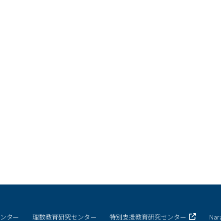
ESD・SDGsセンター
情報センター
自然環境教育センター
理数教育研究センター
特別支援教育研究センター
Nara ISC/ 国際戦略センター
こどもの学びと育ちセンター(C-
保健センター
AED設置状況
お問い合わせ窓口一覧
センター
理数教育研究センター
特別支援教育研究センター
Na