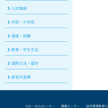
入試情報
学部・大学院
進路・就職
教育・学生生活
国際交流・留学
産官学連携
ESD・SDGsセンター
情報センター
自然環境教育