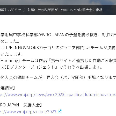
入試情報
情報】お知らせ
附属中学校科学部が、WRO JAPAN決勝大会に出場
学部・大学院
進路・就職
附属中学校科学部がWRO JAPANの予選を勝ち抜き、8月2
決めました。
教育・学生生活
TURE INNOVATORSカテゴリのジュニア部門は5チーム
場いたします。
国際交流・留学
armony」チームは作品『携帯サイトと連携した自動ごみ収集ロ
ース3Dプリンタープロジェクト』でそれぞれ出場します。
産官学連携
勝大会の優勝チームが世界大会（パナマ開催）出場となります
奈良国立大学機構
予選結果】
図書館
ps://www.wroj.org/news/wro-2023-japanfinal-futureinnovator
教育資料館
RO JAPAN 決勝大会】
ps://www.wroj.org/action/2023