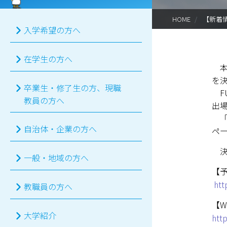
HOME
【新着
入学希望の方へ
在学生の方へ
本学
を
卒業生・修了生の方、現職
FU
教員の方へ
出
「H
自治体・企業の方へ
ペ
決
一般・地域の方へ
【
htt
教職員の方へ
【W
大学紹介
htt