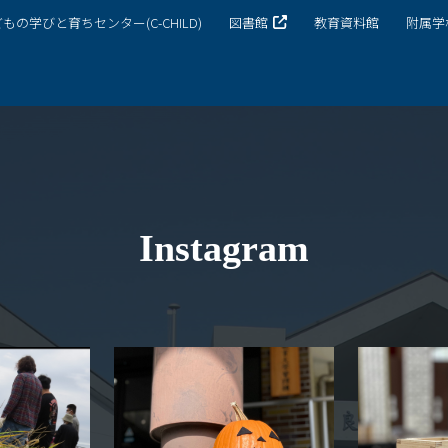
もの学びと育ちセンター(C-CHILD)
図書館
教育資料館
附属学
キャンパスマップ
サイトポリシー
サイトマップ
交通アクセス
同窓会
Instagram
後援会
教員一覧
附属学校園