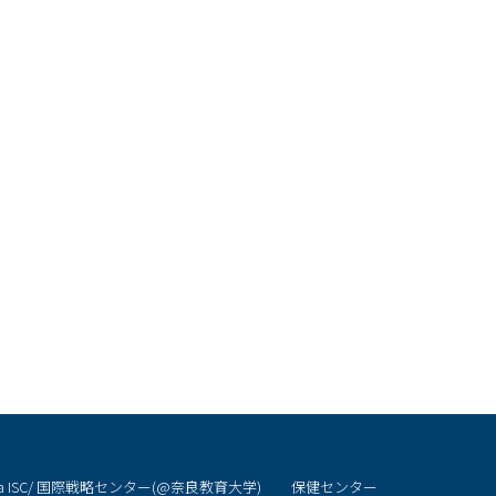
CHILD)
ra ISC/ 国際戦略センター(@奈良教育大学)
保健センター