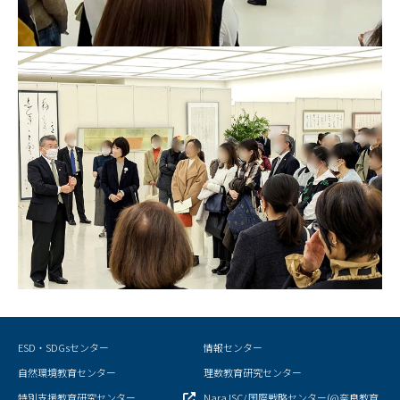
キャンパスマップ
サイトポリシー
サイトマップ
交通アクセス
同窓会
後援会
教員一覧
附属学校園
ESD・SDGsセンター
情報センター
自然環境教育センター
理数教育研究センター
特別支援教育研究センター
Nara ISC/ 国際戦略センター(@奈良教育