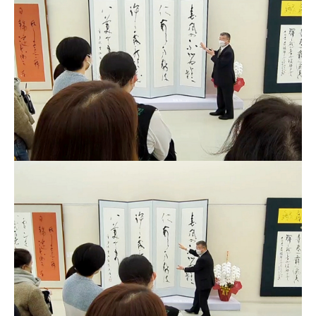
情報センター
自然環境教育センター
理数教育研究センター
特別支援教育研究センター
Nara ISC/ 国際戦略センター
こどもの学びと育ちセンター(C-CHILD)
保健センター
AED設置状況
お問い合わせ窓口一覧