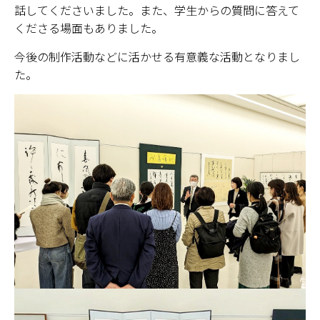
話してくださいました。また、学生からの質問に答えて
くださる場面もありました。
学部・大学院
今後の制作活動などに活かせる有意義な活動となりまし
進路・就職
た。
教育・学生生活
国際交流・留学
産官学連携
奈良国立大学機構
図書館
教育資料館
ESD・SDGsセンター