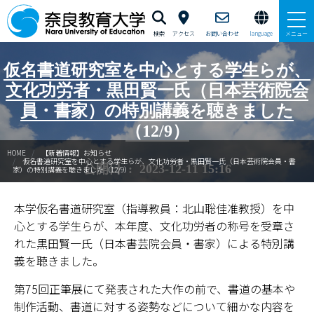
検索
アクセス
お問い合わせ
language
メニュー
仮名書道研究室を中心とする学生らが、
本学で学びたい方へ
文化功労者・黒田賢一氏（日本芸術院会
在学生の方へ
員・書家）の特別講義を聴きました
（12/9）
卒業生・修了生の方、現職教員の方へ
HOME
【新着情報】お知らせ
仮名書道研究室を中心とする学生らが、文化功労者・黒田賢一氏（日本芸術院会員・書
公開日 : 2023-12-11 15:16
家）の特別講義を聴きました（12/9）
自治体・企業の方へ
本学仮名書道研究室（指導教員：北山聡佳准教授）を中
一般・地域の方へ
心とする学生らが、本年度、文化功労者の称号を受章さ
教職員の方へ
れた黒田賢一氏（日本書芸院会員・書家）による特別講
義を聴きました。
大学紹介
第75回正筆展にて発表された大作の前で、書道の基本や
制作活動、書道に対する姿勢などについて細かな内容を
入試情報