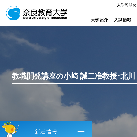
入学希望の
大学紹介
入試情報
教職開発講座の小﨑 誠二准教授･北
新着情報