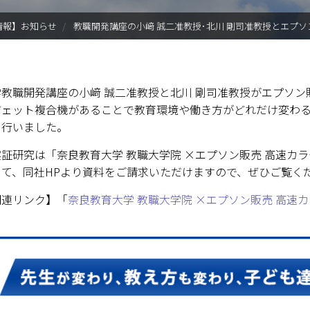
入試情報
情報】お知らせ
教職開発講座の小﨑 誠二准教授･北川 剛司准教授とエプ
学部・大学院
進路・就職
学教職開発講座の小﨑 誠二准教授と北川 剛司准教授がエプソ
ジェット複合機があることで教育環境や働き方がどれだけ変わ
教育・学生生活
を行いました。
国際交流・留学
証研究は「奈良教育大学 教職大学院 ×エプソン販売 高速カ
して、同社HPより資料をご請求いただけますので、ぜひご覧く
産官学連携
関連リンク】「
奈良教育大学 教職大学院 ×エプソン販売 高速
奈良国立大学機構
」
図書館
教育資料館