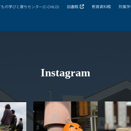
もの学びと育ちセンター(C-CHILD)
図書館
教育資料館
附属学
キャンパスマップ
サイトポリシー
サイトマップ
交通アクセス
同窓会
Instagram
後援会
教員一覧
附属学校園