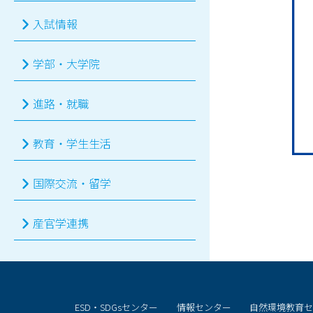
入試情報
学部・大学院
進路・就職
教育・学生生活
国際交流・留学
産官学連携
ESD・SDGsセンター
情報センター
自然環境教育