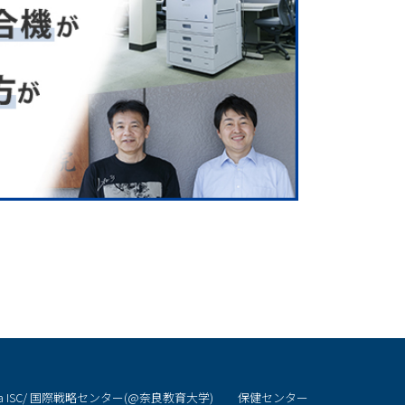
CHILD)
ra ISC/ 国際戦略センター(@奈良教育大学)
保健センター