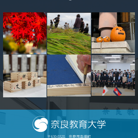
キャンパスマップ
サイトポリシー
サイトマップ
交通アクセス
同窓会
後援会
教員一覧
附属学校園
〒630-8528 奈良市高畑町