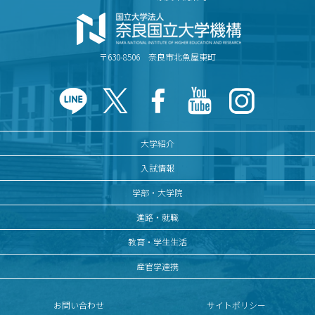
〒630-8506 奈良市北魚屋東町
大学紹介
入試情報
学部・大学院
進路・就職
教育・学生生活
産官学連携
お問い合わせ
サイトポリシー