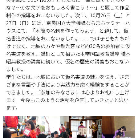
な？～かな文字をおもしろく書こう！～」と題して作品
学部・大学院
制作の指導をおこないました。次に、10月26日（土）と
27日（日）には、奈良国立大学機構ならまちセミナーハ
進路・就職
ウスにて、「木簡の名刺を作ってみよう」と題して、仮
名書道の指導をおこないました。ここでは子どもたちだ
教育・学生生活
けでなく、地域の方々や観光客など約30名の参加者に仮
名書道を教え、講師として招いた本学国語教育講座 橋本
国際交流・留学
昭典教授の講義に続いて、仮名の歴史の講義もおこない
ました。
産官学連携
学生たちは、地域において仮名書道の魅力を伝え、さま
ざまな言語や手法により実践力を磨く経験をすることが
奈良国立大学機構
できました。ご参加のみなさまには心よりお礼申し上げ
ます。今後もこのような活動を企画していきたいと思い
図書館
ます。
教育資料館
ESD・SDGsセンター