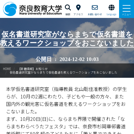
検索
アクセス
お問い合わせ
language
メニュー
本学で学びたい方へ
仮名書道研究室がならまちで仮名書道を
教えるワークショップをおこないました
在学生の方へ
公開日 : 2024-12-02 10:03
卒業生・修了生の方、現職教員の方へ
HOME
【新着情報】お知らせ
仮名書道研究室がならまちで仮名書道を教えるワークショップをおこないました
自治体・企業の方へ
本学仮名書道研究室（指導教員 北山聡佳准教授）の学生
一般・地域の方へ
らが、10月の2週にわたり、子どもや一般の方々、また
教職員の方へ
国内外の観光客に仮名書道を教えるワークショップをお
こないました。
大学紹介
まず、10月20日(日)に、ならまち界隈で開催された「な
らまちわらべうたフェスタ」では、奈良市杉岡華邨書道
入試情報
美術館にて50名超の子どもたちに「筆と墨でできるか